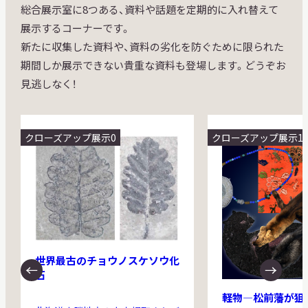
総合展⽰室に8つある、資料や話題を定期的に⼊れ替えて
展⽰するコーナーです。
新たに収集した資料や、資料の劣化を防ぐために限られた
期間しか展⽰できない貴重な資料も登場します。どうぞお
⾒逃しなく！
クローズアップ展示0
クローズアップ展示1
世界最古のチョウノスケソウ化
石
軽物―松前藩が狙