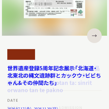
ん
が
の
調査・研究
愛
称
で
親
地域連携
し
開
開
ま
催
催
れ
中
中
第12回特別展・令和8年度アイヌ工芸品
世界遺産登録5周年記念展示「北海道・
イベント
る、
北
展「沙流川に生きる ——サルンクㇽの
北東北の縄文遺跡群とカックウ・ビビち
海
近代」 Nupursar kotan ta: sinrit
ゃん&その仲間たち」
お知らせ
道
orwano tan te pakno
の
自
DATE
もっと知りたい博物館のこと！
然・
DATE
ADMISSION
2026.07.17（金）–2026.11.29（日）