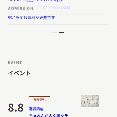
歴
2026.07.11（土）–2026.09.06（日）
有料
ADMISSION
史・
総合展示観覧料が必要です
文
化
本日開館
OPEN TODAY
を
紹
介
す
2026.08.08
（土）
る
EVENT
北
イベント
海
明日
開館日
OPEN
道
立
の
アクセス
満員御礼
開館時間・料金
8.8
総
連続講座
合
ちゃれんが古文書クラ