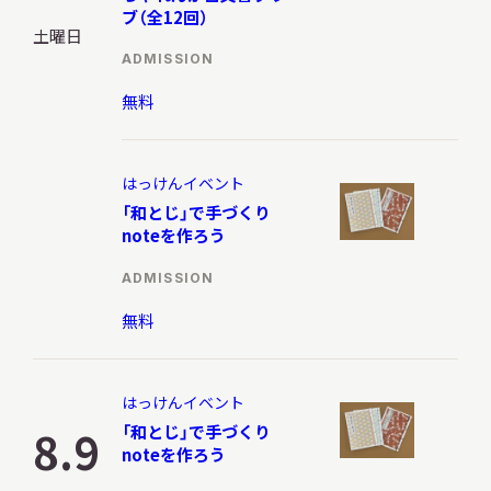
博
ブ（全12回）
サ
物
土曜日
イ
館
ト
ADMISSION
内
で
検
無料
す。
索
はっけんイベント
「和とじ」で手づくり
サイトマップ
入札・公開情報
プライバシーポリシー
noteを作ろう
ADMISSION
X 公式アカウント
YouTube公式チャンネル
無料
はっけんイベント
8.9
「和とじ」で手づくり
noteを作ろう