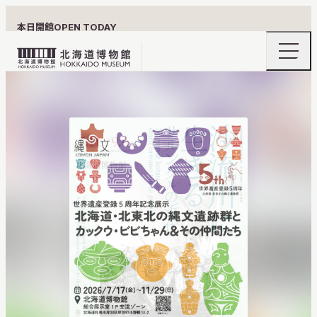
本日開館
OPEN TODAY
ナ
北
ビ
ゲ
海
北
北
ー
北海道博物館について
道
シ
海
海
ョ
博
道
ン
物
メ
博
道
ニ
館
物
利用案内
ュ
博
ロ
ー
館
の
ゴ
は、
物
開
閉
森
展示
館
の
ち
ゃ
れ
おうちミュージアム