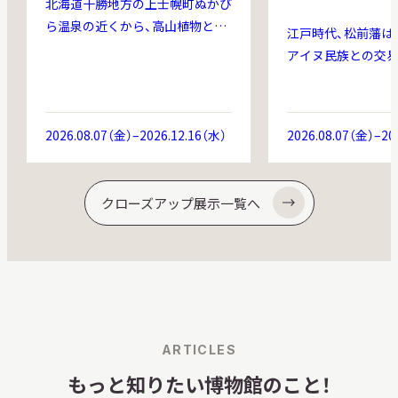
北海道十勝地方の上士幌町ぬかび
ら温泉の近くから、高山植物とし
江戸時代、松前藩は
て人気の高いチョウノスケソウ
アイヌ民族との交
(Dryas ajanensis ＝ D.
にしていました。な
octopetala var. asiatica ；バラ
やクマの皮、中国か
科チョウノスケソウ属）によく似
物、ワシの羽などは
2026.08.07（金）–2026.12.16（水）
2026.08.07（金）–20
た約680万年前の葉化石が産出し
れ、藩がねらって買
ました。当館はひがし大雪自然館
の宝でした。時代が
と共同でこの化石を新種のヌカビ
物の中身やあつめ
クローズアップ展示一覧へ
ラチョウノスケソウ(Dryas
わっていきます。こ
nukabiraensis)と命名しました。
軽物とは何か、そし
これはチョウノスケソウ属の化石
変わっていったのか
として国内初・世界最古の発見と
絵画資料でたどりま
なります。ここでは命名に用いた
世界で唯一の標本（タイプ標本）と
ともに最新研究成果をご紹介しま
ARTICLES
す。
もっと知りたい博物館のこと！