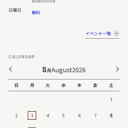
ADMISSION
日曜日
無料
イベント一覧
CALENDAR
8
August
2026
月
日
月
火
水
木
金
土
1
2
3
4
5
6
7
8