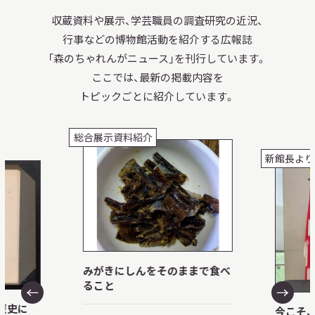
収蔵資料や展示、
学芸職員の調査研究の近況、
行事などの博物館活動を紹介する広報誌
「森のちゃれんがニュース」を刊行しています。
ここでは、最新の掲載内容を
トピックごとに紹介しています。
総合展示資料紹介
新館長より
みがきにしんをそのままで食べ
ること
歴史に
今こそ、