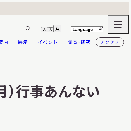
ナ
A
A
A
サ
ビ
イ
ゲ
案内
展示
イベント
調査・研究
アクセス
ト
ー
内
シ
検
ョ
索
ン
メ
本日開館
OPEN TODAY
ニ
ュ
ー
年9月）行事あんない
の
開
閉
2026.08.09
（日）