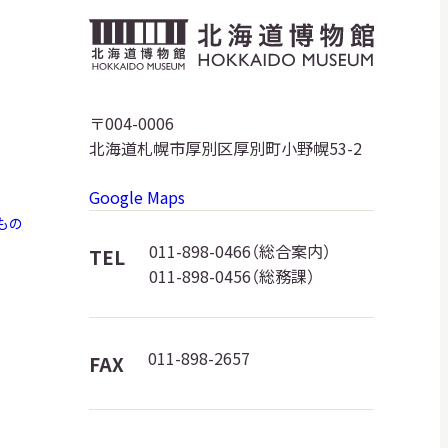
北
海
道
〒004-0006
北海道札幌市厚別区厚別町小野幌53-2
博
Google Maps
物
もの
館
011-898-0466（総合案内）
TEL
011-898-0456（総務課）
ロ
ゴ
011-898-2657
FAX