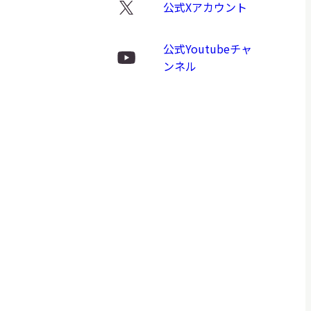
公式Xアカウント
X
ロ
公式Youtubeチャ
ゴ
Youtube
ンネル
ロ
ゴ