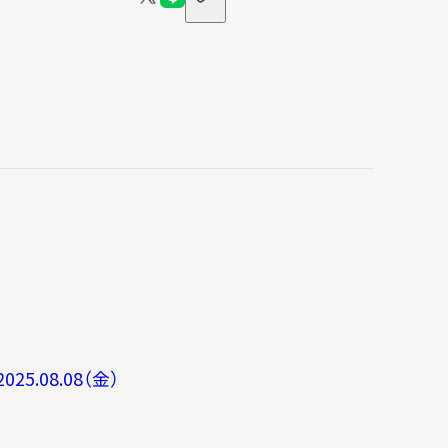
X
LINE
ア
日本語
イ
ロ
ロ
コ
ン
ゴ
ゴ
English
簡体中文
繁體中文
한국어
РУССКИЙ
ไทย
A
文字サイズ
A
A
背景色設定
2025.08.08（金）
白
黒