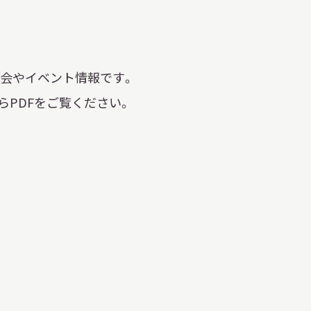
習を希望される学
まへ
の展示会やイベント情報です。
らPDFをご覧ください。
地域連携
化を学びたい方へ
のご利用