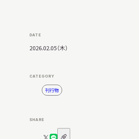
明日
休館日
CLOSE
開館時間・料金
アクセス
DATE
2026.02.05（木）
サ
イ
ト
内
CATEGORY
検
索
刊行物
SHARE
URL