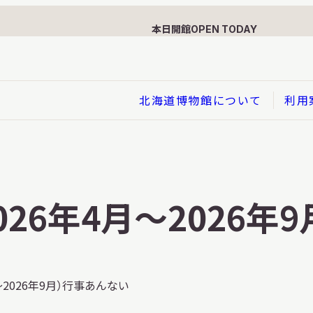
本日開館
OPEN TODAY
北海道博物館について
利用
展示
企画展
2026年4月～2026
イド
総合展示
ービス
クローズアップ展示
利用のお客さまへ
バーチャル北海道博物館
月～2026年9月）行事あんない
利用のお客さまへ
はくぶつかんであそぼう！子
どものページ