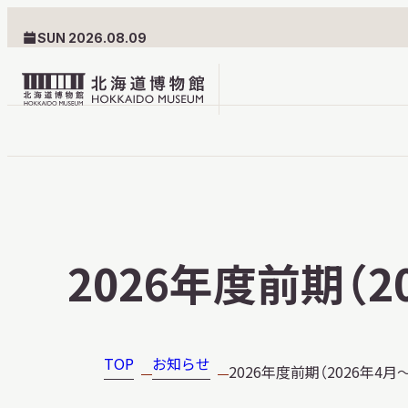
SUN 2026.08.09
北
海
道
北海道博物館について
利用案内
博
物
北海道博物館のめざすもの
交通案内
2026年度前期（
館
北海道博物館の建築とみど
フロアガ
ロ
ころ
設備・サ
ゴ
愛称・ロゴマーク
学校でご
TOP
お知らせ
2026年度前期（2026年4
団体でご