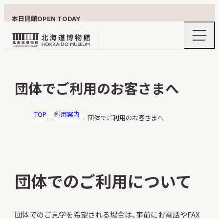
本日開館
OPEN TODAY
ナ
北
ビ
ゲ
海
ー
北海道博物館について
道
シ
団体でご利用のお客さまへ
ョ
博
ン
物
メ
ニ
館
TOP
利用案内
団体でご利用のお客さまへ
利用案内
ュ
ロ
ー
の
ゴ
開
閉
展示
団体でのご利用について
おうちミュージアム
団体でのご見学を希望される場合は、事前にお電話やFAX