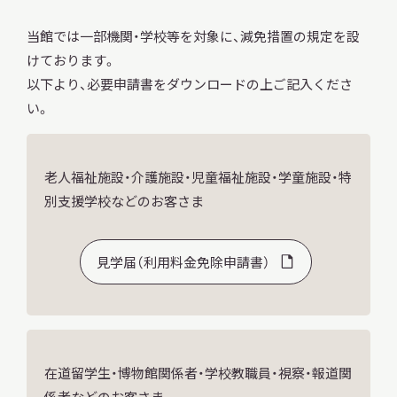
サ
イ
当館では一部機関・学校等を対象に、減免措置の規定を設
ト
けております。
内
検
以下より、必要申請書をダウンロードの上ご記入くださ
索
い。
老人福祉施設・介護施設・児童福祉施設・学童施設・特
サイトマップ
入札・公開情報
プライバシーポリシー
別支援学校などのお客さま
X 公式アカウント
YouTube公式チャンネル
見学届（利用料金免除申請書）
在道留学生・博物館関係者・学校教職員・視察・報道関
係者などのお客さま