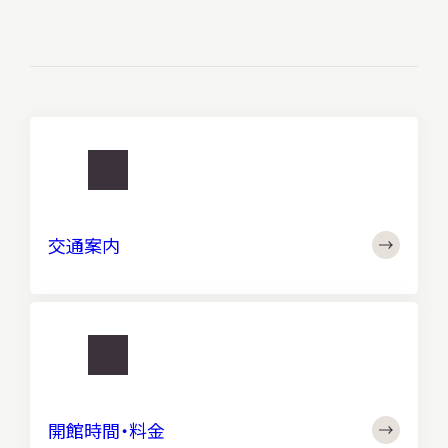
http://
交
通
交通案内
案
内
http://
開
館
開館時間・料金
時