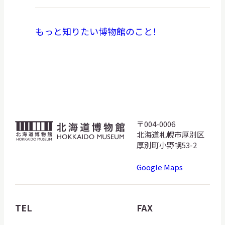
もっと知りたい博物館のこと！
〒004-0006
北
北海道札幌市厚別区
海
厚別町小野幌53-2
道
Google Maps
博
物
館
TEL
FAX
ロ