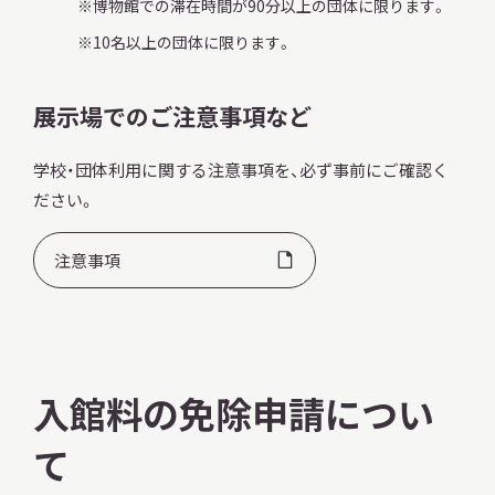
博物館での滞在時間が90分以上の団体に限ります。
10名以上の団体に限ります。
展示場でのご注意事項など
本日開館
OPEN TODAY
学校・団体利用に関する注意事項を、必ず事前にご確認く
ださい。
2026.08.06
（木）
注意事項
明日
開館日
OPEN
入館料の免除申請につい
アクセス
開館時間・料金
て