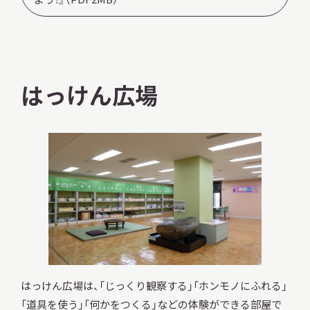
本日開館
OPEN TODAY
はっけん広場
2026.08.07
（金）
明日
開館日
OPEN
アクセス
開館時間・料金
はっけん広場は、「じっくり観察する」「ホンモノにふれる」
「道具を使う」「何かをつくる」などの体験ができる部屋で