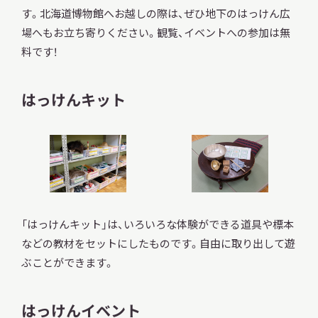
す。北海道博物館へお越しの際は、ぜひ地下のはっけん広
サ
イ
場へもお立ち寄りください。観覧、イベントへの参加は無
ト
料です！
内
検
索
はっけんキット
サイトマップ
入札・公開情報
プライバシーポリシー
X 公式アカウント
YouTube公式チャンネル
「はっけんキット」は、いろいろな体験ができる道具や標本
などの教材をセットにしたものです。自由に取り出して遊
ぶことができます。
はっけんイベント