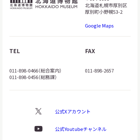
北
北海道札幌市厚別区
海
厚別町小野幌53-2
道
Google Maps
博
物
館
TEL
FAX
ロ
ゴ
011-898-0466（総合案内）
011-898-2657
011-898-0456（総務課）
公式Xアカウント
X
ロ
ゴ
公式Youtubeチャンネル
Youtube
ロ