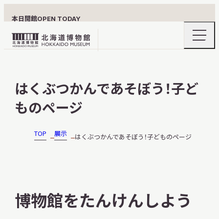
本日開館
OPEN TODAY
ナ
北
ビ
ゲ
海
ー
北海道博物館について
道
シ
はくぶつかんであそぼう！子ど
ョ
博
ン
物
ものページ
メ
ニ
館
利用案内
ュ
ロ
ー
TOP
展示
はくぶつかんであそぼう！子どものページ
の
ゴ
開
閉
展示
博物館をたんけんしよう
おうちミュージアム