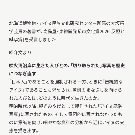
北海道博物館・アイヌ民族文化研究センター所属の大坂拓
調査・研究
学芸員の著書が、高島屋・東神開発都市文化賞2026[反照と
継承賞]を受賞しました！
紹介文より
地域連携
噴火湾沿岸に生きた人びとの、「切り取られた」写真を歴史
につなぎ直す
「日本人」であることを強制される一方、ときに「伝統的な
イベント
アイヌ」であることも求められ、差別のまなざしを向けら
れた人びとは、どのように時代を生きたのか。
お知らせ
明治時代以降、観光みやげとして製作された「アイヌ風俗
写真」に写されたもの、そして意図的に写されなかったも
のに意識を向け、細やかな資料の分析から近代アイヌの実
もっと知りたい博物館のこと！
態を描き出す。