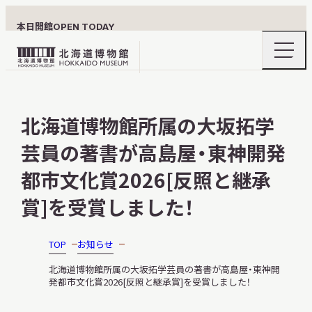
本日開館
OPEN TODAY
ナ
北
ビ
ゲ
海
ー
北海道博物館について
道
シ
北海道博物館所属の大坂拓学
ョ
博
ン
物
芸員の著書が高島屋・東神開発
メ
ニ
館
利用案内
ュ
都市文化賞2026[反照と継承
ロ
ー
の
ゴ
賞]を受賞しました！
開
閉
展示
TOP
お知らせ
北海道博物館所属の大坂拓学芸員の著書が高島屋・東神開
発都市文化賞2026[反照と継承賞]を受賞しました！
おうちミュージアム