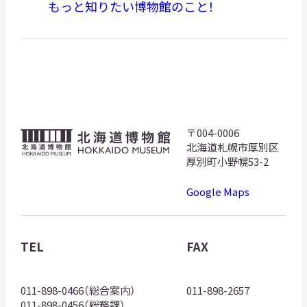
もっと知りたい博物館のこと！
〒004-0006
北
北海道札幌市厚別区
海
厚別町小野幌53-2
道
Google Maps
博
物
館
TEL
FAX
ロ
ゴ
011-898-0466（総合案内）
011-898-2657
011-898-0456（総務課）