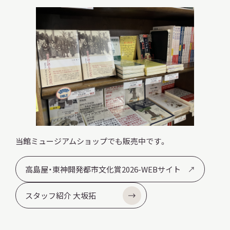
本日開館
OPEN TODAY
2026.08.09
（日）
当館ミュージアムショップでも販売中です。
明日
休館日
CLOSE
高島屋・東神開発都市文化賞2026-WEBサイト
アクセス
スタッフ紹介 大坂拓
開館時間・料金