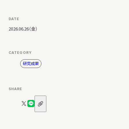
サ
イ
ト
DATE
内
検
2026.06.26（金）
索
CATEGORY
サイトマップ
入札・公開情報
プライバシーポリシー
研究成果
X 公式アカウント
YouTube公式チャンネル
SHARE
URL
X
LINE
ア
ロ
ロ
イ
コ
ゴ
ゴ
ン