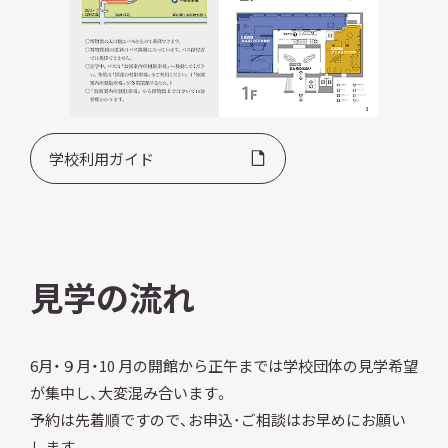
本日開館
OPEN TODAY
学校利用ガイド
2026.08.08
（土）
見学の流れ
明日
開館日
OPEN
6月・９月・10 月の開館から正午までは学校団体の見学希望
アクセス
開館時間・料金
が集中し、大変混み合います。
予約は先着順ですので、お申込･ご相談はお早めにお願い
します。