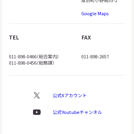
厚別町小野幌53-2
道
Google Maps
博
物
館
TEL
FAX
ロ
ゴ
011-898-0466（総合案内）
011-898-2657
011-898-0456（総務課）
公式Xアカウント
X
ロ
ゴ
公式Youtubeチャンネル
Youtube
ロ
ゴ