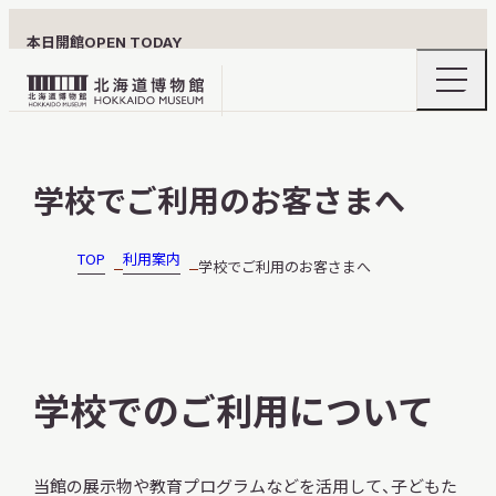
本日開館
OPEN TODAY
ナ
北
ビ
ゲ
海
ー
北海道博物館について
道
シ
学校でご利用のお客さまへ
ョ
博
ン
物
メ
ニ
館
TOP
利用案内
学校でご利用のお客さまへ
利用案内
ュ
ロ
ー
の
ゴ
開
閉
展示
学校でのご利用について
おうちミュージアム
当館の展示物や教育プログラムなどを活用して、子どもた