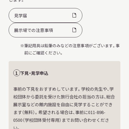
サ
イ
見学届
ト
内
検
展示場での注意事項
索
筆記用具は鉛筆のみなどの注意事項がございます。事
前にご確認ください。
サイトマップ
入札・公開情報
プライバシーポリシー
下見・見学申込
X 公式アカウント
YouTube公式チャンネル
事前の下見をおすすめしています。学校の先生や、学
校団体から委託を受けた旅行会社の担当の方は、総合
展示室などの館内施設を自由に見学することができ
ます（無料）。希望される場合は、事前に011-898-
0500（学校団体受付専用）までお問い合わせくださ
い。