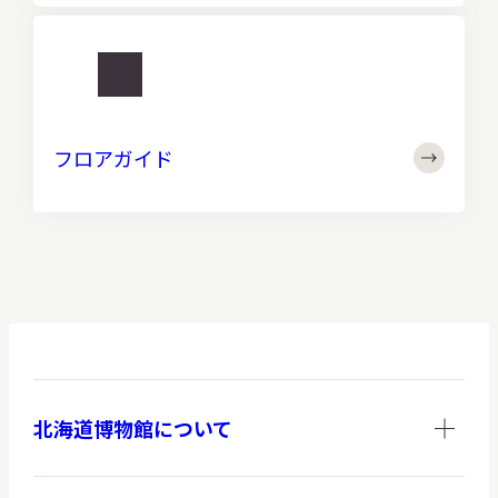
利
用
http://
の
フ
お
ロ
客
フロアガイド
ア
さ
ガ
ま
イ
へ
ド
北海道博物館について