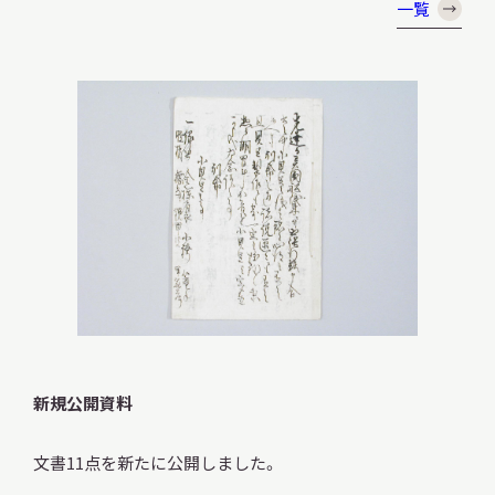
一覧
本日休館
CLOSE TODAY
2026.08.10
（月）
明日
開館日
OPEN
新規公開資料
アクセス
開館時間・料金
文書11点を新たに公開しました。