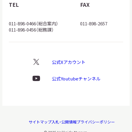
館
TEL
FAX
ロ
ゴ
011-898-0466（総合案内）
011-898-2657
011-898-0456（総務課）
公式Xアカウント
X
ロ
ゴ
公式Youtubeチャンネル
Youtube
ロ
ゴ
サイトマップ
入札・公開情報
プライバシーポリシー