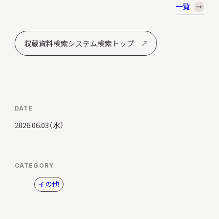
一覧
サ
イ
ト
内
収蔵資料検索システム検索トップ
検
索
サイトマップ
入札・公開情報
プライバシーポリシー
DATE
2026.06.03（水）
X 公式アカウント
YouTube公式チャンネル
CATEGORY
その他