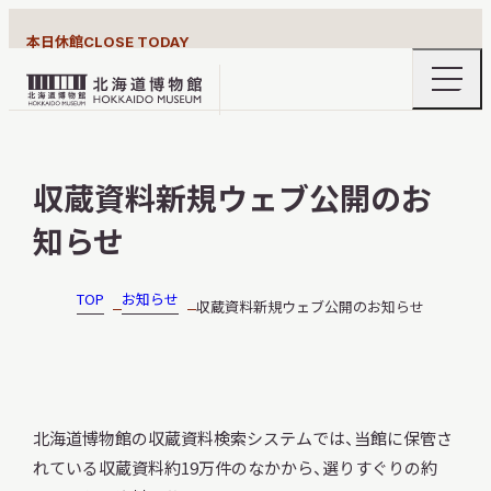
本日休館
CLOSE TODAY
ナ
北
ビ
ゲ
海
ー
北海道博物館について
道
シ
収蔵資料新規ウェブ公開のお
ョ
博
ン
物
知らせ
メ
ニ
館
利用案内
ュ
ロ
ー
TOP
お知らせ
収蔵資料新規ウェブ公開のお知らせ
の
ゴ
開
閉
展示
北海道博物館の収蔵資料検索システムでは、当館に保管さ
れている収蔵資料約19万件のなかから、選りすぐりの約
おうちミュージアム