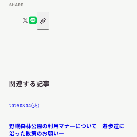
SHARE
URL
X
LINE
ア
ロ
ロ
イ
コ
ゴ
ゴ
ン
関連する記事
2026.08.04（火）
野幌森林公園の利用マナーについて―遊歩道に
沿った散策のお願い―