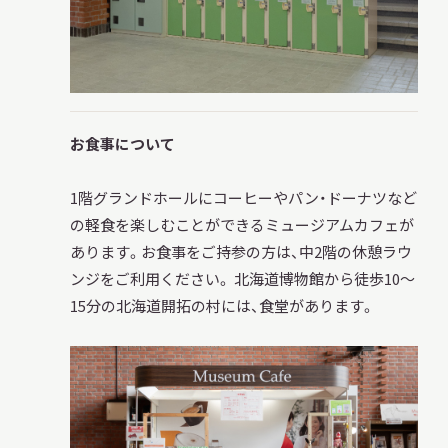
サ
イ
ト
内
検
索
お食事について
1階グランドホールにコーヒーやパン・ドーナツなど
サイトマップ
入札・公開情報
プライバシーポリシー
の軽食を楽しむことができるミュージアムカフェが
あります。お食事をご持参の方は、中2階の休憩ラウ
ンジをご利用ください。 北海道博物館から徒歩10～
X 公式アカウント
YouTube公式チャンネル
15分の北海道開拓の村には、食堂があります。