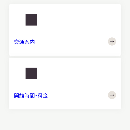
http://
交
通
交通案内
案
内
http://
開
館
開館時間・料金
時
間・
料
金