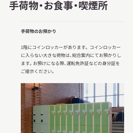
手荷物・お食事・喫煙所
手荷物のお預かり
本日開館
OPEN TODAY
1階にコインロッカーがあります。 コインロッカー
に入らない大きな荷物は、総合案内にてお預かりし
2026.08.09
（日）
ます。お預けになる際、運転免許証などの身分証を
ご提示ください。
明日
休館日
CLOSE
アクセス
開館時間・料金