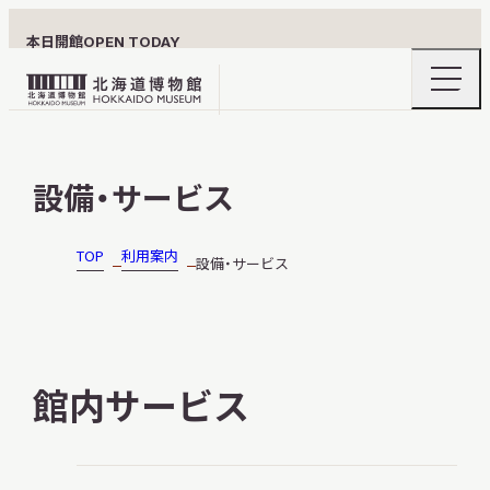
本日開館
OPEN TODAY
ナ
北
ビ
ゲ
海
ー
北海道博物館について
道
シ
設備・サービス
ョ
博
ン
物
メ
ニ
館
TOP
利用案内
設備・サービス
利用案内
ュ
ロ
ー
の
ゴ
開
閉
展示
館内サービス
おうちミュージアム