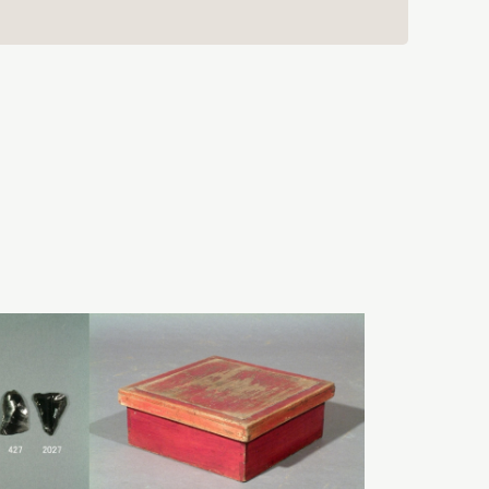
日本語
English
簡体中文
繁體中文
한국어
РУССКИЙ
ไทย
A
文字サイズ
A
A
背景色設定
白
黒