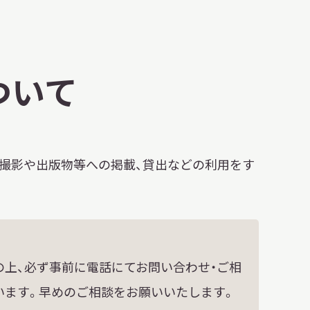
明日
開館日
OPEN
開館時間・料金
アクセス
ついて
サ
イ
ト
・撮影や出版物等への掲載、貸出などの利用をす
内
検
索
の上、必ず事前に電話にてお問い合わせ・ご相
います。早めのご相談をお願いいたします。