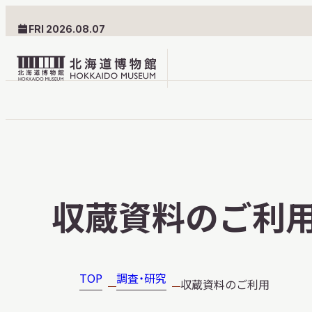
FRI 2026.08.07
北
海
道
北海道博物館について
利用案内
博
物
北海道博物館のめざすもの
交通案内
収蔵資料のご利
館
北海道博物館の建築とみど
フロアガ
ロ
ころ
設備・サ
ゴ
愛称・ロゴマーク
学校でご
TOP
調査・研究
収蔵資料のご利用
団体でご