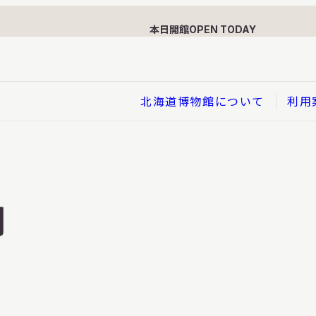
本日開館
OPEN TODAY
北海道博物館について
利用
展示
企画展
用
イド
総合展示
ービス
クローズアップ展示
利用のお客さまへ
バーチャル北海道博物館
利用のお客さまへ
はくぶつかんであそぼう！子
どものページ