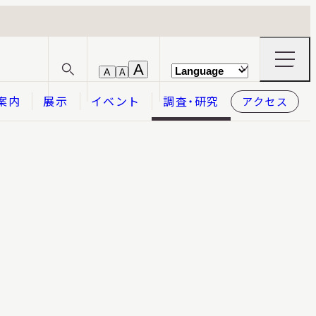
ナ
A
A
A
サ
ビ
イ
ゲ
案内
展示
イベント
調査・研究
アクセス
ト
ー
内
シ
検
ョ
索
ン
メ
本日開館
OPEN TODAY
ニ
ュ
ー
の
開
閉
2026.08.07
（金）