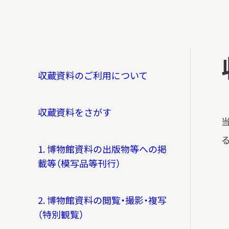
博物館実
生の皆さ
収蔵資料のご利用について
おうちミュージアム
調査・研究
収蔵資料をさがす
刊行物
スタッフ
1. 博物館資料の出版物等への掲
載等（模写品等刊行）
図書室
アイヌ文
2. 博物館資料の閲覧・撮影・複写
収蔵資料
（特別観覧）