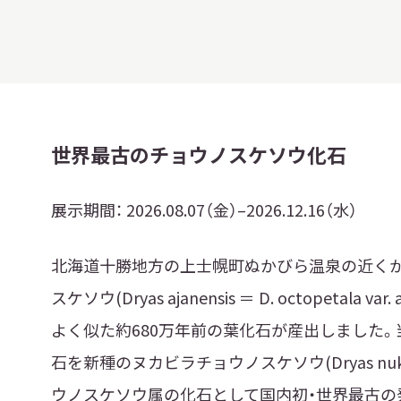
習を希望される学
まへ
世界最古のチョウノスケソウ化石
地域連携
展示期間：
2026.08.07（金）–2026.12.16（水）
北海道十勝地方の上士幌町ぬかびら温泉の近く
スケソウ(Dryas ajanensis ＝ D. octopetal
化を学びたい方へ
よく似た約680万年前の葉化石が産出しました
のご利用
石を新種のヌカビラチョウノスケソウ(Dryas nuk
ウノスケソウ属の化石として国内初・世界最古の