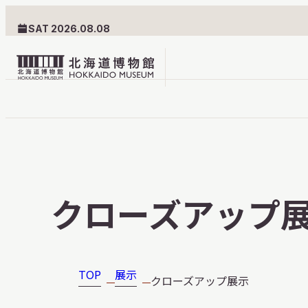
SAT 2026.08.08
北
海
道
北海道博物館について
利用案内
博
物
北海道博物館のめざすもの
交通案内
クローズアップ
館
北海道博物館の建築とみど
フロアガ
ロ
ころ
設備・サ
ゴ
愛称・ロゴマーク
学校でご
TOP
展示
クローズアップ展示
団体でご