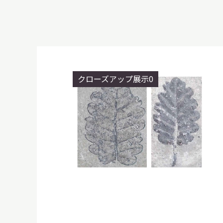
博物館実
生の皆さ
クローズアップ展示0
おうちミュージアム
調査・研究
刊行物
スタッフ
図書室
アイヌ文
収蔵資料