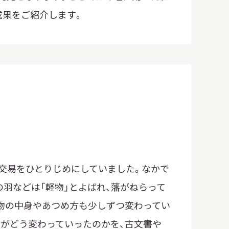
日本語
成果をご紹介します。
English
簡体中文
繁體中文
한국어
РУССКИЙ
ไทย
A
文字サイズ
A
A
交易をひとりじめにしていました。なかで
の羽などは「軽物」とよばれ、藩がねらって
背景色設定
白
黒
物の中身やあつめ方も少しずつ変わってい
物がどう変わっていったのかを、古文書や