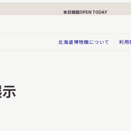
本日開館
OPEN TODAY
北海道博物館について
利用
展示
企画展
展示
イド
総合展示
ービス
クローズアップ展示
利用のお客さまへ
バーチャル北海道博物館
利用のお客さまへ
はくぶつかんであそぼう！子
どものページ