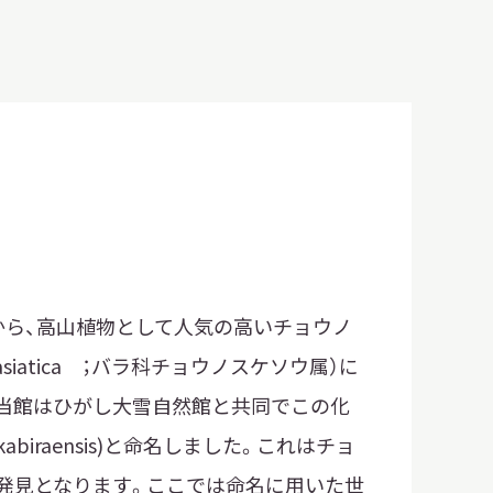
明日
開館日
OPEN
開館時間・料金
アクセス
サ
イ
ト
内
検
索
から、高山植物として人気の高いチョウノ
a var. asiatica ；バラ科チョウノスケソウ属）に
。当館はひがし大雪自然館と共同でこの化
abiraensis)と命名しました。これはチョ
発見となります。ここでは命名に用いた世