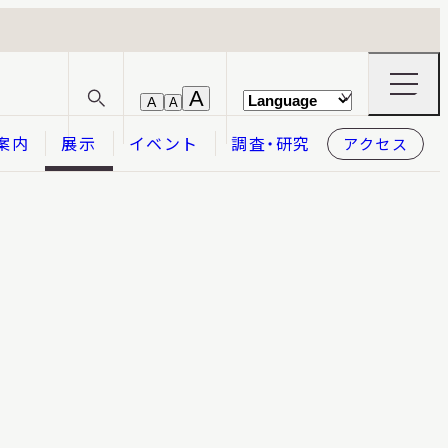
ナ
A
A
A
サ
ビ
イ
ゲ
案内
展示
イベント
調査・研究
アクセス
ト
ー
内
シ
検
ョ
索
ン
メ
本日開館
OPEN TODAY
ニ
ュ
ー
の
開
閉
2026.08.08
（土）