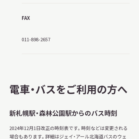
サ
イ
ト
FAX
内
検
索
011-898-2657
サイトマップ
入札・公開情報
プライバシーポリシー
電車・バスをご利用の方へ
X 公式アカウント
YouTube公式チャンネル
新札幌駅・森林公園駅からのバス時刻
2024年12月1日改正の時刻表です。時刻などは変更される
場合もあります。詳細はジェイ・アール北海道バスのウェ