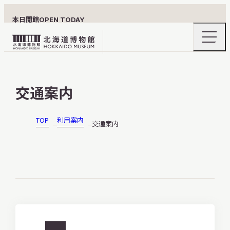
本日開館
OPEN TODAY
ナ
北
ビ
ゲ
海
ー
北海道博物館について
道
シ
交通案内
ョ
博
ン
物
メ
ニ
館
TOP
利用案内
交通案内
利用案内
ュ
ロ
ー
の
ゴ
開
閉
展示
おうちミュージアム
http://