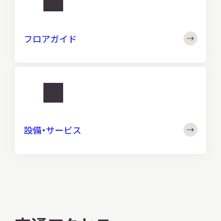
フ
ロ
フロアガイド
ア
調査・研究
ガ
イ
ド
地域連携
http://
設
備・
設備・サービス
サ
イベント
ー
ビ
ス
お知らせ
もっと知りたい博物館のこと！