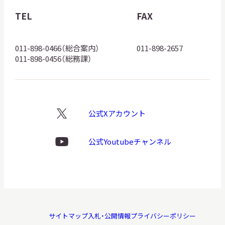
館
TEL
FAX
ロ
ゴ
011-898-0466（総合案内）
011-898-2657
011-898-0456（総務課）
公式Xアカウント
X
ロ
ゴ
公式Youtubeチャンネル
Youtube
ロ
ゴ
サイトマップ
入札・公開情報
プライバシーポリシー