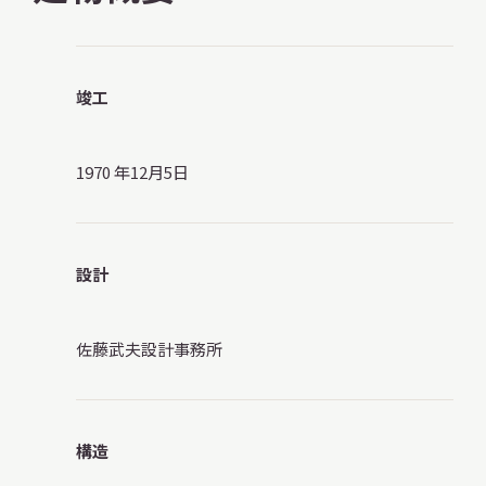
竣工
本日開館
OPEN TODAY
1970 年12月5日
2026.08.09
（日）
設計
明日
休館日
CLOSE
佐藤武夫設計事務所
アクセス
開館時間・料金
構造