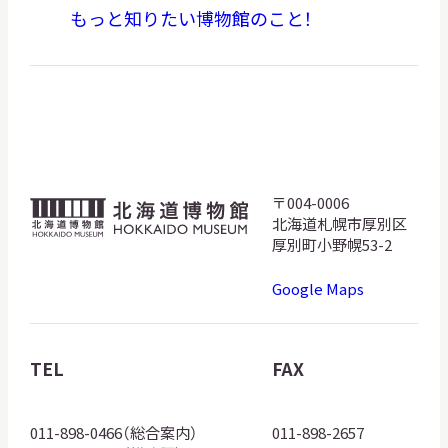
もっと知りたい博物館のこと！
〒004-0006
北
北海道札幌市厚別区
海
厚別町小野幌53-2
道
Google Maps
博
物
館
TEL
FAX
ロ
ゴ
011-898-0466（総合案内）
011-898-2657