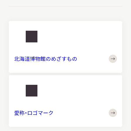
http://
北
海
北海道博物館のめざすもの
道
博
物
館
http://
の
愛
め
称・
ざ
愛称・ロゴマーク
ロ
す
ゴ
も
マ
の