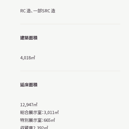
サ
RC 造、一部SRC 造
イ
ト
内
検
索
建築面積
4,018㎡
サイトマップ
入札・公開情報
プライバシーポリシー
X 公式アカウント
YouTube公式チャンネル
延床面積
12,947㎡
総合展示室：3,011㎡
特別展示室：665㎡
収蔵庫2,392㎡