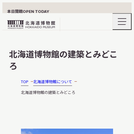
本日開館
OPEN TODAY
ナ
北
ビ
ゲ
海
ー
北海道博物館について
道
シ
北海道博物館の建築とみどこ
ョ
博
ン
物
ろ
メ
ニ
館
利用案内
ュ
ロ
ー
TOP
北海道博物館について
の
ゴ
開
北海道博物館の建築とみどころ
閉
展示
おうちミュージアム