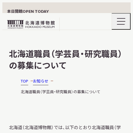
本日開館
OPEN TODAY
ナ
北
ビ
ゲ
海
ー
北海道博物館について
道
シ
北海道職員（学芸員・研究職員）
ョ
博
ン
物
の募集について
メ
ニ
館
利用案内
ュ
ロ
ー
TOP
お知らせ
の
ゴ
開
北海道職員（学芸員・研究職員）の募集について
閉
展示
北海道（北海道博物館）では、以下のとおり北海道職員（学
おうちミュージアム