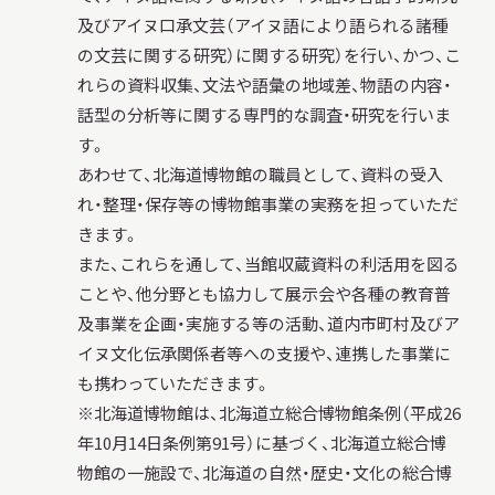
及びアイヌ口承文芸（アイヌ語により語られる諸種
の文芸に関する研究）に関する研究）を行い、かつ、こ
れらの資料収集、文法や語彙の地域差、物語の内容・
話型の分析等に関する専門的な調査・研究を行いま
本日開館
OPEN TODAY
す。
あわせて、北海道博物館の職員として、資料の受入
れ・整理・保存等の博物館事業の実務を担っていただ
2026.08.08
（土）
きます。
また、これらを通して、当館収蔵資料の利活用を図る
ことや、他分野とも協力して展示会や各種の教育普
及事業を企画・実施する等の活動、道内市町村及びア
明日
開館日
OPEN
イヌ文化伝承関係者等への支援や、連携した事業に
も携わっていただきます。
※北海道博物館は、北海道立総合博物館条例（平成26
アクセス
開館時間・料金
年10月14日条例第91号）に基づく、北海道立総合博
物館の一施設で、北海道の自然・歴史・文化の総合博