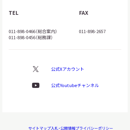
物
館
TEL
FAX
ロ
ゴ
011-898-0466（総合案内）
011-898-2657
011-898-0456（総務課）
公式Xアカウント
X
ロ
ゴ
公式Youtubeチャンネル
Youtube
ロ
ゴ
サイトマップ
入札・公開情報
プライバシーポリシー