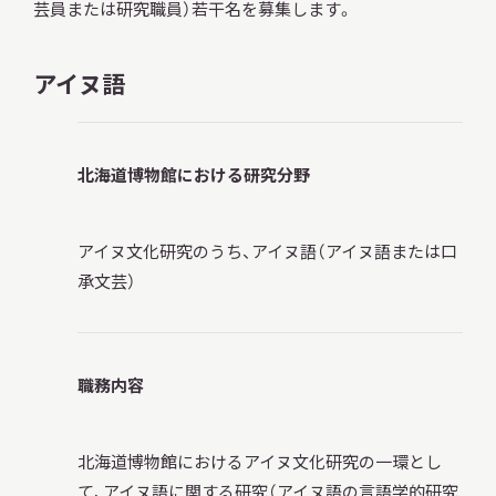
芸員または研究職員）若干名を募集します。
アイヌ語
調査・研究
北海道博物館における研究分野
地域連携
アイヌ文化研究のうち、アイヌ語（アイヌ語または口
承文芸）
イベント
職務内容
お知らせ
北海道博物館におけるアイヌ文化研究の一環とし
もっと知りたい博物館のこと！
て、アイヌ語に関する研究（アイヌ語の言語学的研究