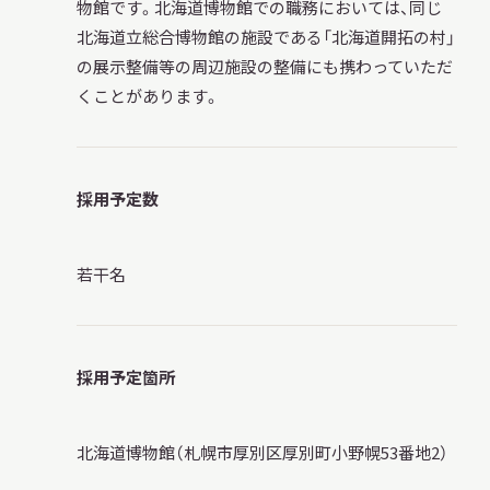
物館です。北海道博物館での職務においては、同じ
サ
北海道立総合博物館の施設である「北海道開拓の村」
イ
ト
の展示整備等の周辺施設の整備にも携わっていただ
内
くことがあります。
検
索
採用予定数
サイトマップ
入札・公開情報
プライバシーポリシー
若干名
X 公式アカウント
YouTube公式チャンネル
採用予定箇所
北海道博物館（札幌市厚別区厚別町小野幌53番地2）