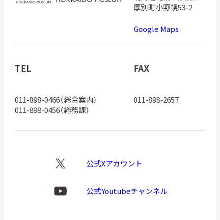
海
厚別町小野幌53-2
道
Google Maps
博
物
館
TEL
FAX
ロ
ゴ
011-898-0466（総合案内）
011-898-2657
011-898-0456（総務課）
公式Xアカウント
X
ロ
ゴ
公式Youtubeチャンネル
Youtube
ロ
ゴ