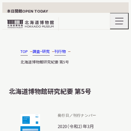
本日開館
OPEN TODAY
ナ
北
ビ
ゲ
海
ー
北海道博物館について
道
シ
ョ
博
TOP
調査・研究
刊行物
ン
物
メ
北海道博物館研究紀要 第5号
ニ
館
利用案内
ュ
ロ
ー
の
ゴ
開
北海道博物館研究紀要 第5号
閉
展示
発行日／刊行ナンバー
2020（令和2）年3月
おうちミュージアム