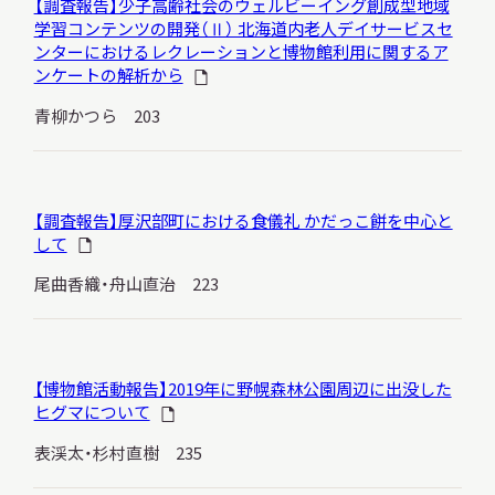
【調査報告】少子高齢社会のウェルビーイング創成型地域
学習コンテンツの開発（Ⅱ） 北海道内老人デイサービスセ
ンターにおけるレクレーションと博物館利用に関するア
ンケートの解析から
青柳かつら 203
【調査報告】厚沢部町における食儀礼 かだっこ餅を中心と
して
尾曲香織・舟山直治 223
【博物館活動報告】2019年に野幌森林公園周辺に出没した
ヒグマについて
表渓太・杉村直樹 235