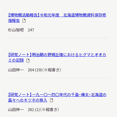
【博物館活動報告】令和元年度 北海道博物館資料保存修
復報告
杉山智昭 247
【研究ノート】明治期の野幌丘陵におけるヒグマとオオカ
ミの記録
山田伸一 264 (19)（※縦書き）
【研究ノート】一九一〇～四〇年代の千島・樺太・北海道の
島々へのキツネの移入
山田伸一 282 (1)（※縦書き）