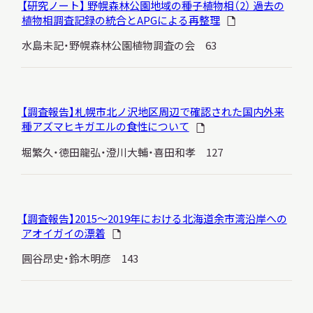
【研究ノート】 野幌森林公園地域の種子植物相（2） 過去の
サ
植物相調査記録の統合とAPGによる再整理
イ
ト
水島未記・野幌森林公園植物調査の会 63
内
検
索
【調査報告】札幌市北ノ沢地区周辺で確認された国内外来
種アズマヒキガエルの食性について
サイトマップ
入札・公開情報
プライバシーポリシー
堀繁久・徳田龍弘・澄川大輔・喜田和孝 127
X 公式アカウント
YouTube公式チャンネル
【調査報告】2015～2019年における北海道余市湾沿岸への
アオイガイの漂着
圓谷昂史・鈴木明彦 143