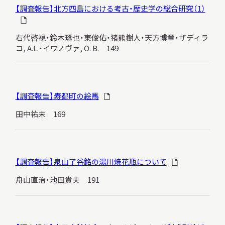
【調査報告】北方四島における考古・歴史学の総合研究（1）
右代啓視・鈴木琢也・東俊佑・猪熊樹人・天方博章・ザディラ
コ, A.L.・イワノヴァ, O. B. 149
【調査報告】寿都町の絵馬
田中祐未 169
【調査報告】泉山了谷銘の湯川焼花瓶について
舟山直治・池田貴夫 191