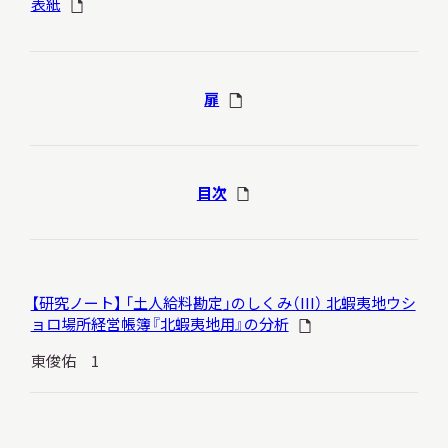
表紙
扉
本日開館
OPEN TODAY
目次
2026.08.07
（金）
【研究ノート】 「土人給料勘定」のしくみ（III） 北蝦夷地ウシ
明日
開館日
OPEN
ョロ場所経営帳簿『北蝦夷地用』の分析
東俊佑 1
アクセス
開館時間・料金