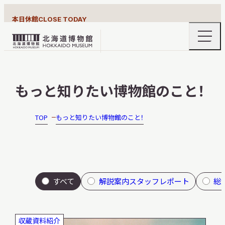
本日休館
CLOSE TODAY
ナ
北
ビ
ゲ
海
ー
北海道博物館について
道
シ
もっと知りたい博物館のこと！
ョ
博
ン
物
メ
ニ
館
TOP
もっと知りたい博物館のこと！
利用案内
ュ
ロ
ー
の
ゴ
開
閉
展示
すべて
解説案内スタッフレポート
総
おうちミュージアム
収蔵資料紹介