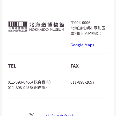
〒004-0006
北
北海道札幌市厚別区
海
厚別町小野幌53-2
道
Google Maps
博
物
館
TEL
FAX
ロ
ゴ
011-898-0466（総合案内）
011-898-2657
011-898-0456（総務課）
公式Xアカウント
X