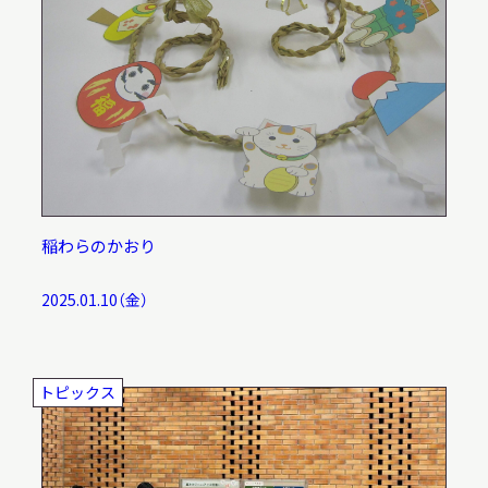
サ
イ
ト
内
検
索
サイトマップ
入札・公開情報
プライバシーポリシー
稲わらのかおり
2025.01.10（金）
X 公式アカウント
YouTube公式チャンネル
トピックス