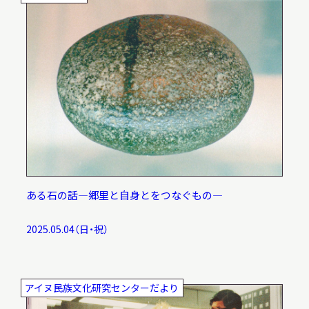
調査・研究
地域連携
イベント
ある石の話―郷里と自身とをつなぐもの―
2025.05.04（日・祝）
お知らせ
アイヌ民族文化研究センターだより
もっと知りたい博物館のこと！