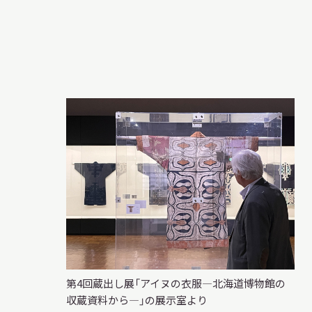
第4回蔵出し展「アイヌの衣服―北海道博物館の
収蔵資料から―」の展示室より