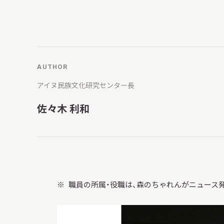
博物館実
生の皆さ
AUTHOR
おうちミュージアム
調査・研究
アイヌ民族文化研究センター長
佐々木 利和
刊行物
スタッフ
図書室
アイヌ文
職員の所属・役職は、森のちゃれんがニュース
収蔵資料