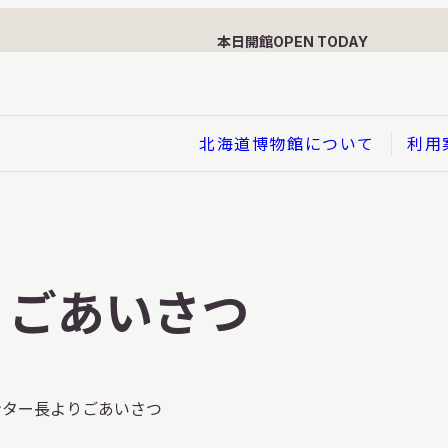
本日開館
OPEN TODAY
北海道博物館について
利用
展示
企画展
りごあいさつ
イド
総合展示
ービス
クローズアップ展示
利用のお客さまへ
バーチャル北海道博物館
ンター長よりごあいさつ
利用のお客さまへ
はくぶつかんであそぼう！子
どものページ