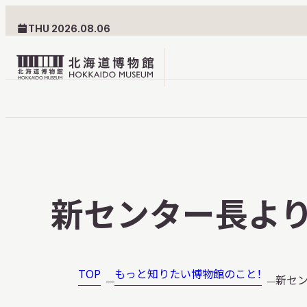
THU 2026.08.06
北
海
道
北海道博物館について
利用案内
博
物
北海道博物館のめざすもの
交通案内
新センター長よ
館
北海道博物館の建築とみど
フロアガ
ロ
ころ
設備・サ
ゴ
愛称・ロゴマーク
学校でご
TOP
もっと知りたい博物館のこと！
新セ
団体でご