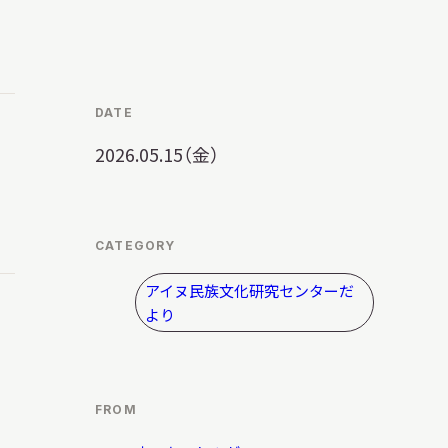
明日
開館日
OPEN
開館時間・料金
アクセス
DATE
2026.05.15（金）
サ
イ
ト
内
CATEGORY
検
索
アイヌ民族文化研究センターだ
より
FROM