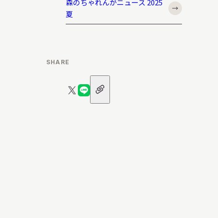
森のちゃれんがニュース 2025
日本語
夏
English
簡体中文
繁體中文
SHARE
한국어
РУССКИЙ
ไทย
URL
X
LINE
ア
イ
ロ
ロ
コ
ン
ゴ
ゴ
A
文字サイズ
A
A
背景色設定
白
黒