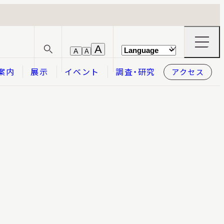
ナ
A
A
A
サ
ビ
イ
ゲ
案内
展示
イベント
調査・研究
アクセス
ト
ー
内
シ
検
ョ
索
ン
メ
本日開館
OPEN TODAY
ニ
ュ
ー
の
開
閉
2026.08.06
（木）