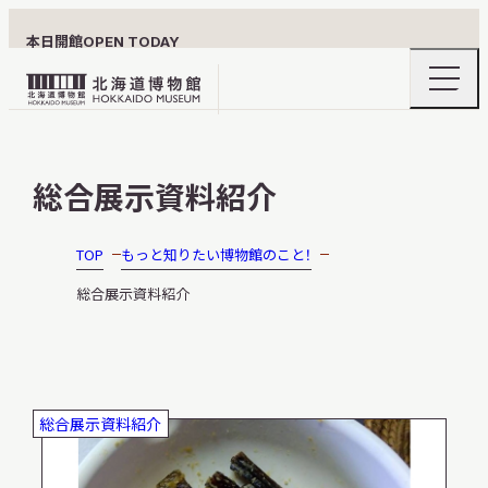
本日開館
OPEN TODAY
ナ
北
ビ
ゲ
海
ー
北海道博物館について
道
シ
総合展示資料紹介
ョ
博
ン
物
メ
ニ
館
TOP
もっと知りたい博物館のこと！
利用案内
ュ
ロ
ー
総合展示資料紹介
の
ゴ
開
閉
展示
総合展示資料紹介
おうちミュージアム