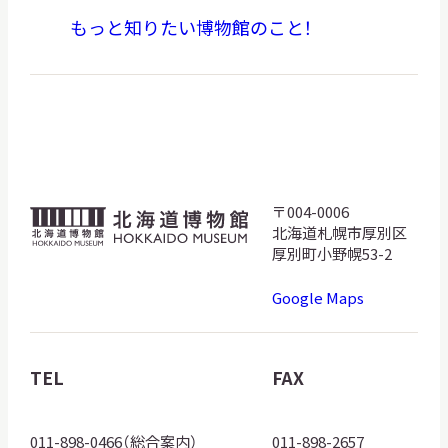
もっと知りたい博物館のこと！
〒004-0006
北
北海道札幌市厚別区
海
厚別町小野幌53-2
道
Google Maps
博
物
館
TEL
FAX
ロ
ゴ
011-898-0466（総合案内）
011-898-2657