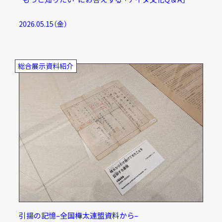
サ
イ
2026.05.15（金）
ト
内
検
索
総合展示資料紹介
サイトマップ
入札・公開情報
プライバシーポリシー
X 公式アカウント
YouTube公式チャンネル
引揚の記憶–全国樺太連盟資料から–