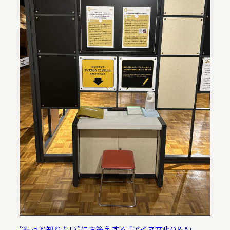
本日開館
OPEN TODAY
2026.08.07
（金）
明日
開館日
OPEN
アクセス
開館時間・料金
“もっと知りたい”にお答えする 「アイヌ文化Q＆A」