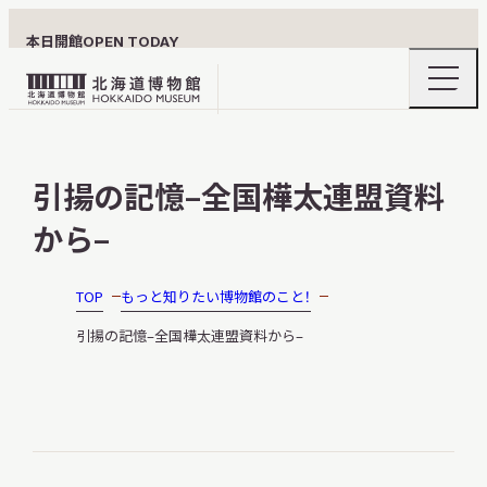
本日開館
OPEN TODAY
ナ
北
ビ
ゲ
海
ー
北海道博物館について
道
シ
引揚の記憶–全国樺太連盟資料
ョ
博
ン
物
から–
メ
ニ
館
利用案内
ュ
ロ
ー
TOP
もっと知りたい博物館のこと！
の
ゴ
開
引揚の記憶–全国樺太連盟資料から–
閉
展示
おうちミュージアム