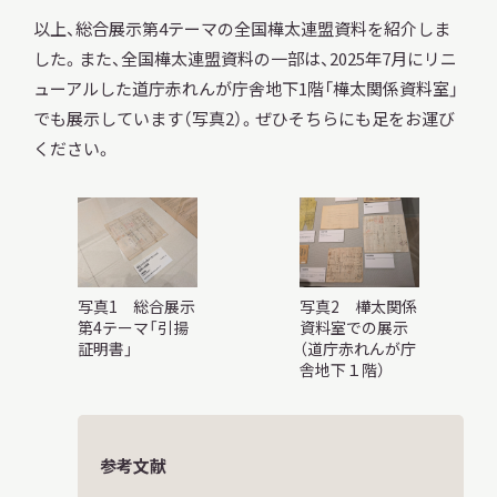
以上、総合展示第4テーマの全国樺太連盟資料を紹介しま
した。また、全国樺太連盟資料の一部は、2025年7月にリニ
ューアルした道庁赤れんが庁舎地下1階「樺太関係資料室」
でも展示しています（写真2）。ぜひそちらにも足をお運び
ください。
写真1 総合展示
写真2 樺太関係
第4テーマ「引揚
資料室での展示
証明書」
（道庁赤れんが庁
舎地下１階）
参考文献