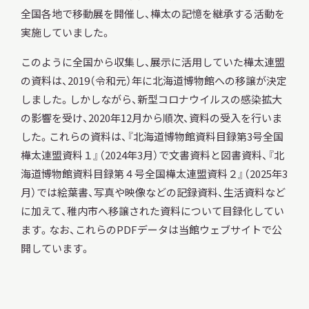
全国各地で移動展を開催し、樺太の記憶を継承する活動を
サ
イ
実施していました。
ト
内
このように全国から収集し、展示に活用していた樺太連盟
検
索
の資料は、2019（令和元）年に北海道博物館への移譲が決定
しました。しかしながら、新型コロナウイルスの感染拡大
の影響を受け、2020年12月から順次、資料の受入を行いま
した。これらの資料は、『北海道博物館資料目録第3号全国
サイトマップ
入札・公開情報
プライバシーポリシー
樺太連盟資料１』（2024年3月）で文書資料と図書資料、『北
海道博物館資料目録第４号全国樺太連盟資料２』（2025年3
月）では絵葉書、写真や映像などの記録資料、生活資料など
X 公式アカウント
YouTube公式チャンネル
に加えて、稚内市へ移譲された資料について目録化してい
ます。なお、これらのPDFデータは当館ウェブサイトで公
開しています。