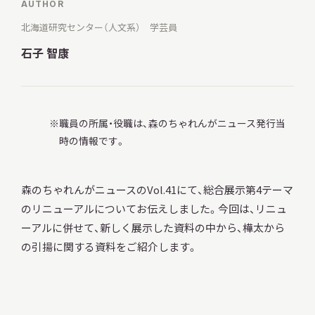
AUTHOR
北海道研究センター（人文系） 学芸員
石子 智康
調査・研究
職員の所属・役職は、森のちゃれんがニュース発行当
地域連携
時の情報です。
森のちゃれんがニュースのVol.41にて、総合展示第4テーマ
イベント
のリニューアルについてお伝えしました。今回は、リニュ
ーアルに併せて、新しく展示した資料の中から、樺太から
の引揚に関する資料をご紹介します。
お知らせ
もっと知りたい博物館のこと！