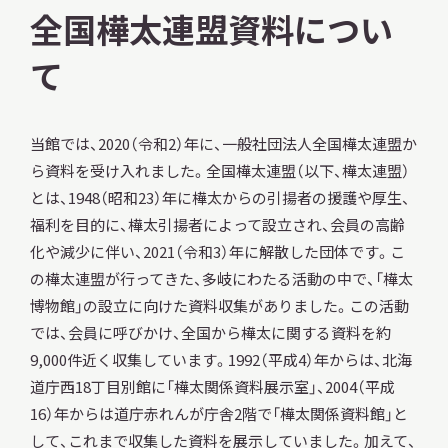
全国樺太連盟資料につい
て
本日開館
OPEN TODAY
当館では、2020（令和2）年に、一般社団法人全国樺太連盟か
ら資料を受け入れました。全国樺太連盟（以下、樺太連盟）
とは、1948（昭和23）年に樺太からの引揚者の援護や厚生、
2026.08.06
（木）
福利を目的に、樺太引揚者によって設立され、会員の高齢
化や減少に伴い、2021（令和3）年に解散した団体です。こ
の樺太連盟が行ってきた、多岐にわたる活動の中で、「樺太
博物館」の設立に向けた資料収集がありました。この活動
明日
開館日
OPEN
では、会員に呼びかけ、全国から樺太に関する資料を約
9,000件近く収集しています。1992（平成4）年からは、北海
アクセス
開館時間・料金
道庁西18丁目別館に「樺太関係資料展示室」、2004（平成
16）年からは道庁赤れんが庁舎2階で「樺太関係資料館」と
して、これまで収集した資料を展示していました。加えて、