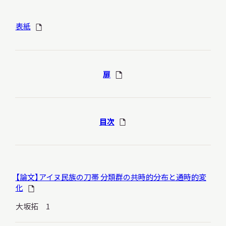
表紙
本日開館
OPEN TODAY
扉
2026.08.08
（土）
目次
明日
開館日
OPEN
【論文】アイヌ民族の刀帯 分類群の共時的分布と通時的変
化
アクセス
開館時間・料金
大坂拓 1