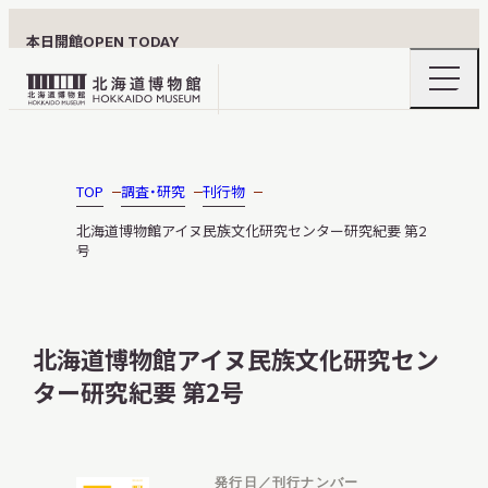
本日開館
OPEN TODAY
ナ
北
ビ
ゲ
海
ー
北海道博物館について
道
シ
ョ
博
TOP
調査・研究
刊行物
ン
物
メ
北海道博物館アイヌ民族文化研究センター研究紀要 第2
ニ
館
号
利用案内
ュ
ロ
ー
の
ゴ
開
閉
北海道博物館アイヌ民族文化研究セン
展示
ター研究紀要 第2号
おうちミュージアム
発行日／刊行ナンバー