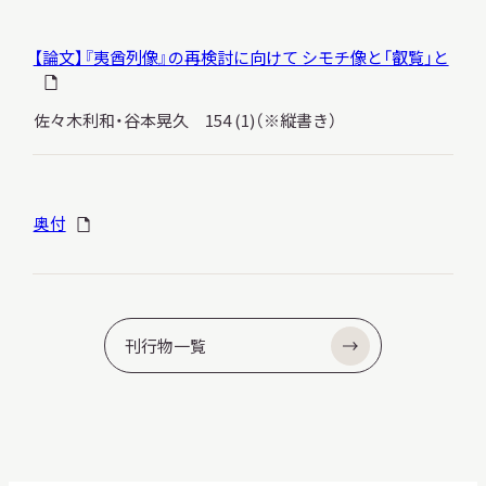
【論文】『夷酋列像』の再検討に向けて シモチ像と「叡覧」と
佐々木利和・谷本晃久 154 (1)（※縦書き）
奥付
刊行物一覧