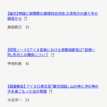
サ
イ
【論文】神謡と叙情歌の韻律的志向性 沙流地方の語り手の
ト
内
録音から
検
索
奥田統己 33
サイトマップ
入札・公開情報
プライバシーポリシー
【研究ノート】アイヌ音楽における奇数拍節及び「音頭一
同」形式との関係について
甲地利恵 41
X 公式アカウント
YouTube公式チャンネル
【調査報告】 アイヌ口承文芸「散文説話」 山の神と沖の神の
子を身ごもった女の物語
大谷洋一 53