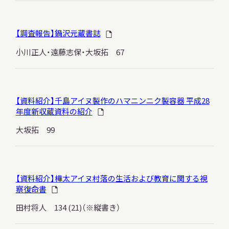
【調査報告】鍋沢元蔵書誌
小川正人・遠藤志保・大坂拓 67
【資料紹介】千島アイヌ製作のハマニンニク製容器 平成28
年度新収蔵資料の紹介
大坂拓 99
【資料紹介】樺太アイヌ村落の生活および教育に関する視
察復命書
田村将人 134 (21)（※縦書き）