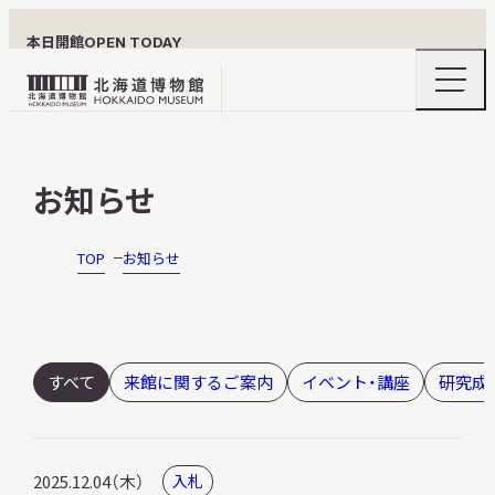
本日開館
OPEN TODAY
ナ
北
ビ
ゲ
海
ー
北海道博物館について
道
シ
お知らせ
ョ
博
ン
物
メ
ニ
館
TOP
お知らせ
利用案内
ュ
ロ
ー
の
ゴ
開
閉
展示
すべて
来館に関するご案内
イベント・講座
研究成
おうちミュージアム
2025.12.04（木）
入札