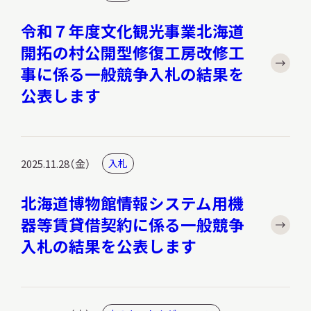
令和７年度文化観光事業北海道
開拓の村公開型修復工房改修工
調査・研究
事に係る一般競争入札の結果を
公表します
地域連携
2025.11.28（金）
入札
イベント
北海道博物館情報システム用機
器等賃貸借契約に係る一般競争
入札の結果を公表します
お知らせ
もっと知りたい博物館のこと！