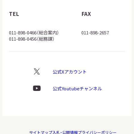
物
館
TEL
FAX
ロ
ゴ
011-898-0466（総合案内）
011-898-2657
011-898-0456（総務課）
公式Xアカウント
X
ロ
ゴ
公式Youtubeチャンネル
Youtube
ロ
ゴ
サイトマップ
入札・公開情報
プライバシーポリシー