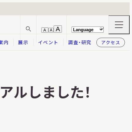
ナ
A
A
A
サ
ビ
イ
ゲ
案内
展示
イベント
調査・研究
アクセス
ト
ー
内
シ
検
ョ
索
ン
メ
本日開館
OPEN TODAY
ニ
ュ
ー
アルしました！
の
開
閉
2026.08.08
（土）