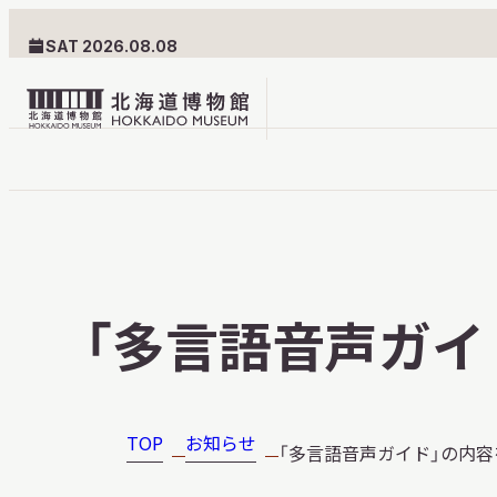
SAT 2026.08.08
北
海
道
北海道博物館について
利用案内
博
物
北海道博物館のめざすもの
交通案内
「多言語音声ガイ
館
北海道博物館の建築とみど
フロアガ
ロ
ころ
設備・サ
ゴ
愛称・ロゴマーク
学校でご
TOP
お知らせ
「多言語音声ガイド」の内容
団体でご