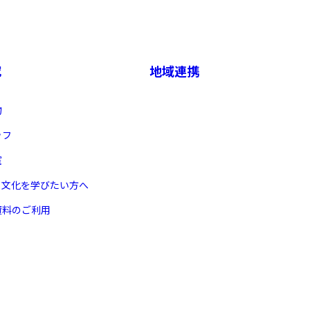
究
地域連携
物
ッフ
室
ヌ文化を学びたい方へ
資料のご利用