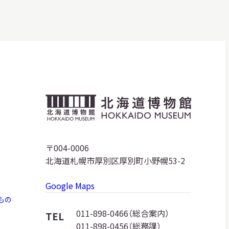
北
海
道
〒004-0006
北海道札幌市厚別区厚別町小野幌53-2
博
Google Maps
物
もの
館
011-898-0466（総合案内）
TEL
011-898-0456（総務課）