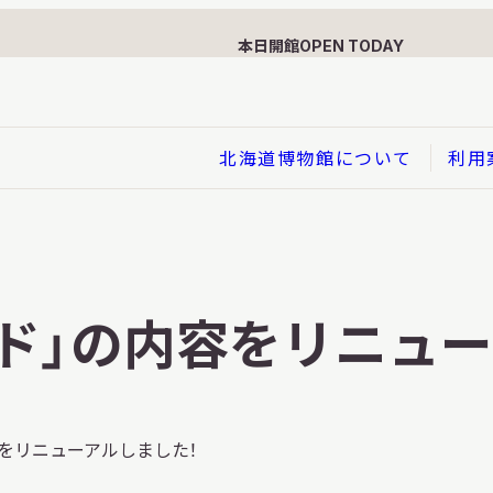
本日開館
OPEN TODAY
北海道博物館について
利用
展示
企画展
ド」の内容をリニュー
イド
総合展示
ービス
クローズアップ展示
利用のお客さまへ
バーチャル北海道博物館
をリニューアルしました！
利用のお客さまへ
はくぶつかんであそぼう！子
どものページ