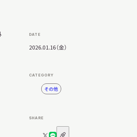
明日
開館日
OPEN
開館時間・料金
アクセス
外
DATE
2026.01.16（金）
サ
イ
ト
内
CATEGORY
検
索
その他
SHARE
URL