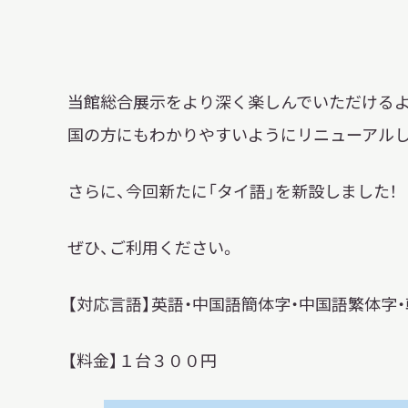
博物館実
生の皆さ
当館総合展示をより深く楽しんでいただけるよ
国の方にもわかりやすいようにリニューアルし
おうちミュージアム
調査・研究
さらに、今回新たに「タイ語」を新設しました！
刊行物
ぜひ、ご利用ください。
スタッフ
図書室
【対応言語】英語・中国語簡体字・中国語繁体字・
アイヌ文
収蔵資料
【料金】１台３００円