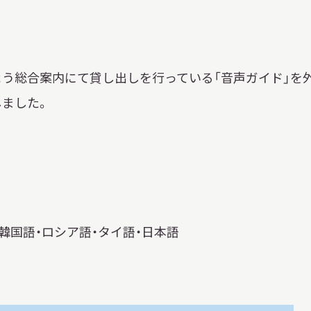
習を希望される学
まへ
う総合案内にて貸し出しを行っている「音声ガイド」を
ました。
地域連携
韓国語・ロシア語・タイ語・日本語
化を学びたい方へ
のご利用