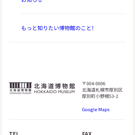
もっと知りたい博物館のこと！
〒004-0006
北
北海道札幌市厚別区
海
厚別町小野幌53-2
道
Google Maps
博
物
館
TEL
FAX