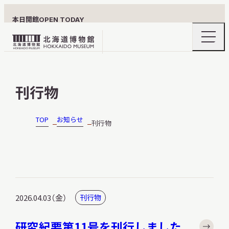
本日開館
OPEN TODAY
ナ
北
ビ
ゲ
海
ー
北海道博物館について
道
シ
刊行物
ョ
博
ン
物
メ
ニ
館
TOP
お知らせ
刊行物
利用案内
ュ
ロ
ー
の
ゴ
開
閉
展示
2026.04.03（金）
刊行物
おうちミュージアム
研究紀要第11号を刊行しました