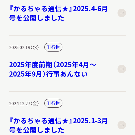
サ
『かるちゃる通信★』2025.4-6月
イ
号を公開しました
ト
内
検
索
2025.02.19（水）
刊行物
2025年度前期（2025年4月～
サイトマップ
入札・公開情報
プライバシーポリシー
2025年9月）行事あんない
X 公式アカウント
YouTube公式チャンネル
2024.12.27（金）
刊行物
『かるちゃる通信★』2025.1-3月
号を公開しました