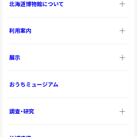
北海道博物館について
サ
イ
ト
内
検
利用案内
索
展示
サイトマップ
入札・公開情報
プライバシーポリシー
おうちミュージアム
X 公式アカウント
YouTube公式チャンネル
調査・研究