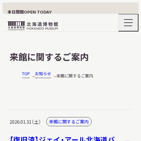
本日開館
OPEN TODAY
ナ
北
ビ
ゲ
海
ー
北海道博物館について
道
シ
来館に関するご案内
ョ
博
ン
物
メ
ニ
館
TOP
お知らせ
来館に関するご案内
利用案内
ュ
ロ
ー
の
ゴ
開
閉
展示
2026.01.31（土）
来館に関するご案内
おうちミュージアム
【復旧済】ジェイ・アール北海道バ