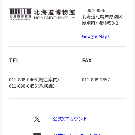
〒004-0006
北
北海道札幌市厚別区
海
厚別町小野幌53-2
道
Google Maps
博
物
館
TEL
FAX
ロ
ゴ
011-898-0466（総合案内）
011-898-2657
011-898-0456（総務課）
公式Xアカウント
X
ロ