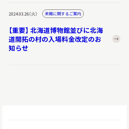
2024.03.26（火）
来館に関するご案内
【重要】 北海道博物館並びに北海
本日開館
OPEN TODAY
道開拓の村の入場料金改定のお
知らせ
2026.08.06
（木）
明日
開館日
OPEN
アクセス
開館時間・料金