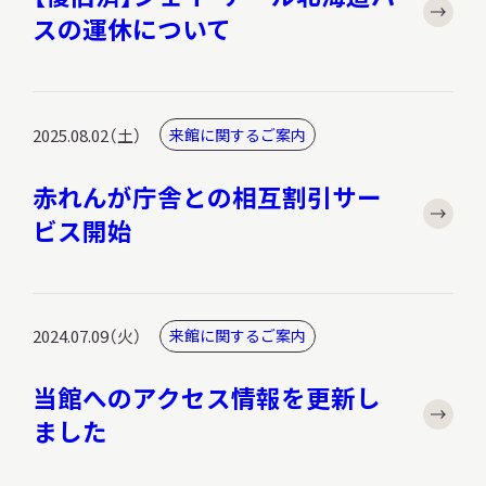
スの運休について
調査・研究
2025.08.02（土）
来館に関するご案内
赤れんが庁舎との相互割引サー
地域連携
ビス開始
イベント
2024.07.09（火）
来館に関するご案内
お知らせ
当館へのアクセス情報を更新し
ました
もっと知りたい博物館のこと！