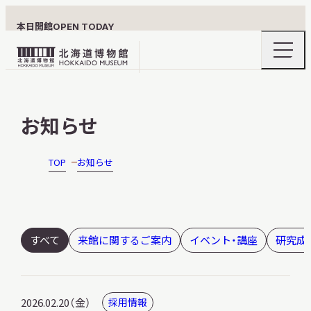
本日開館
OPEN TODAY
ナ
北
ビ
ゲ
海
ー
北海道博物館について
道
シ
お知らせ
ョ
博
ン
物
メ
ニ
館
TOP
お知らせ
利用案内
ュ
ロ
ー
の
ゴ
開
閉
展示
すべて
来館に関するご案内
イベント・講座
研究成
おうちミュージアム
2026.02.20（金）
採用情報