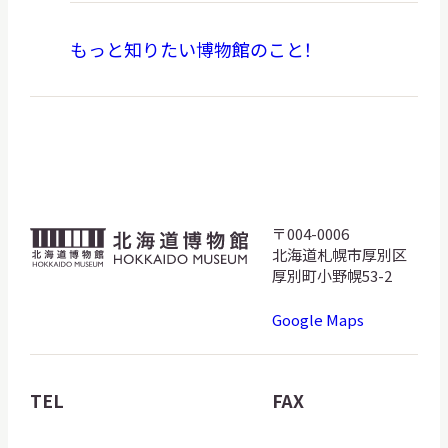
もっと知りたい博物館のこと！
〒004-0006
北
北海道札幌市厚別区
海
厚別町小野幌53-2
道
Google Maps
博
物
館
TEL
FAX
ロ