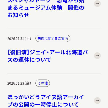
まるミュージアム体験 開催の
お知らせ
本日開館
OPEN TODAY
2026.01.31（土）
来館に関するご案内
2026.08.08
（土）
【復旧済】ジェイ・アール北海道バ
スの運休について
明日
開館日
OPEN
2026.01.23（金）
その他
アクセス
開館時間・料金
ほっかいどうアイヌ語アーカイ
ブの公開の一時停止について