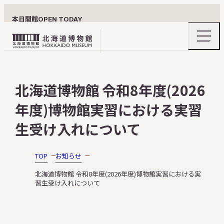
本日開館
OPEN TODAY
ナ
北
ビ
ゲ
海
ー
北海道博物館について
道
シ
北海道博物館 令和8年度(2026
ョ
博
ン
物
年度)博物館実習における実習
メ
ニ
館
利用案内
ュ
生受け入れについて
ロ
ー
の
ゴ
開
TOP
お知らせ
閉
展示
北海道博物館 令和8年度(2026年度)博物館実習における実
習生受け入れについて
おうちミュージアム