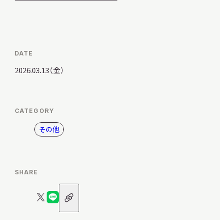
サ
イ
ト
内
検
索
DATE
2026.03.13（金）
サイトマップ
入札・公開情報
プライバシーポリシー
CATEGORY
その他
X 公式アカウント
YouTube公式チャンネル
SHARE
URL
X
LINE
ア
ロ
ロ
イ