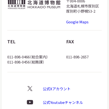
〒004-0006
北
北海道札幌市厚別区
海
厚別町小野幌53-2
道
Google Maps
博
物
館
TEL
FAX
ロ
ゴ
011-898-0466（総合案内）
011-898-2657
011-898-0456（総務課）
公式Xアカウント
X
ロ
ゴ
公式Youtubeチャンネル
Youtube
ロ