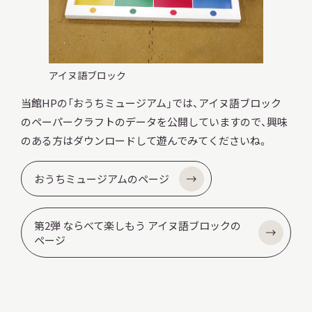
サ
イ
ト
内
検
アイヌ語ブロック
索
当館HPの「おうちミュージアム」では、アイヌ語ブロック
のペーパークラフトのデータを公開していますので、興味
のある方はダウンロードして遊んでみてくださいね。
サイトマップ
入札・公開情報
プライバシーポリシー
おうちミュージアムのページ
X 公式アカウント
YouTube公式チャンネル
第2弾 ならべて楽しもう アイヌ語ブロックの
ページ