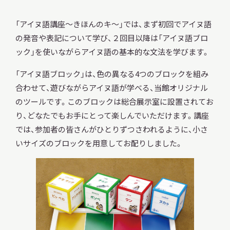
「アイヌ語講座～きほんのキ～」では、まず初回でアイヌ語
の発音や表記について学び、２回目以降は「アイヌ語ブロ
ック」を使いながらアイヌ語の基本的な文法を学びます。
本日開館
OPEN TODAY
「アイヌ語ブロック」は、色の異なる4つのブロックを組み
合わせて、遊びながらアイヌ語が学べる、当館オリジナル
のツールです。このブロックは総合展示室に設置されてお
2026.08.07
（金）
り、どなたでもお手にとって楽しんでいただけます。講座
では、参加者の皆さんがひとりずつさわれるように、小さ
いサイズのブロックを用意してお配りしました。
明日
開館日
OPEN
アクセス
開館時間・料金