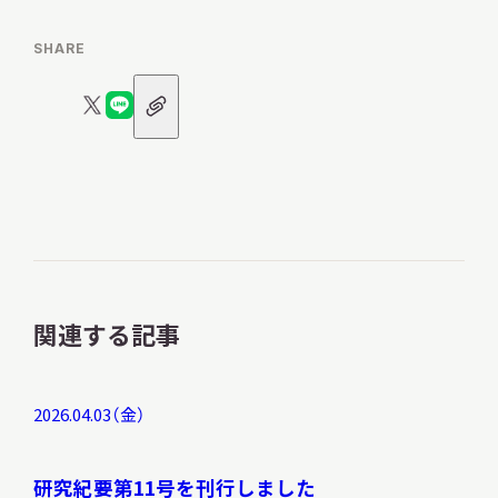
SHARE
URL
X
LINE
ア
本日開館
OPEN TODAY
ロ
ロ
イ
コ
ゴ
ゴ
ン
2026.08.08
（土）
関連する記事
明日
開館日
OPEN
2026.04.03（金）
アクセス
開館時間・料金
研究紀要第11号を刊行しました