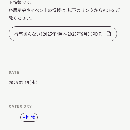
ト情報です。
各展示会やイベントの情報は、以下のリンクからPDFをご
覧ください。
調査・研究
行事あんない（2025年4月～2025年9月）（PDF）
地域連携
DATE
イベント
2025.02.19（水）
お知らせ
CATEGORY
刊行物
もっと知りたい博物館のこと！