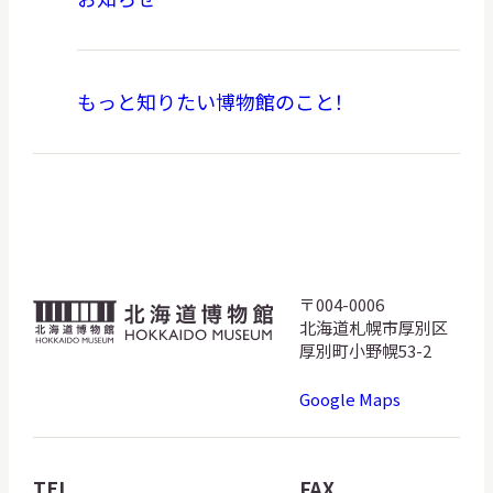
もっと知りたい博物館のこと！
〒004-0006
北
北海道札幌市厚別区
海
厚別町小野幌53-2
道
Google Maps
博
物
館
TEL
FAX