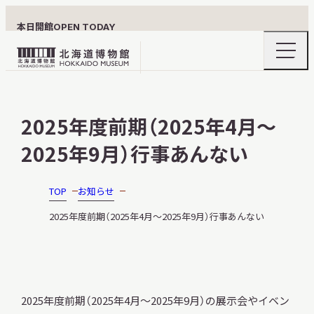
本日開館
OPEN TODAY
ナ
北
ビ
ゲ
海
ー
北海道博物館について
道
シ
2025年度前期（2025年4月～
ョ
博
ン
物
2025年9月）行事あんない
メ
ニ
館
利用案内
ュ
ロ
ー
TOP
お知らせ
の
ゴ
開
2025年度前期（2025年4月～2025年9月）行事あんない
閉
展示
2025年度前期（2025年4月～2025年9月）の展示会やイベン
おうちミュージアム