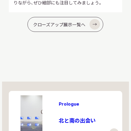
ました。このポスターには、食糧生産の増強、地下資源
りながら、ぜひ細部にも注目してみましょう。
など歴史的な出来事の意味をとらえ直す論説のほか、
学）を卒業した小林多喜二は、北海道拓殖銀行小樽支
空冷ディーゼルエンジンを搭載しています。総排気量
1,415mm、車両重量は600kgで、空冷2気筒水平対向式
レビやテレビのある施設に、多くの人が集まりまし
コロナ工業株式会社が、1974（昭和49）年に製造を開始
ていて、この間に洗濯物をはさみ、ハンドルを手で回
『少年』で連載が始まりました。一方、キューピー人形
日本が戦争を続けようとした姿勢がうかがえます。
の調査・開発、交通の整備、ダム建設などによる電源の
お年寄りたちへの連続インタビュー「エカシとフチを
店に勤めるかたわら、運動を支えるとともに、北海道
は822ccでした。
エンジンを搭載しています。総排気量は697ccで、最
た。その後、1959（昭和34）年の皇太子ご成婚、1964(昭
した超音波美顔器です。同社のブログ記事によると、
して洗濯物の水を絞りました｡
は、大正時代にはすでに日本に輸入され、現在でも末
開発などが、計画の重要項目として掲げられていま
訪ねて」などを掲載しています。
や北洋の過酷な労働事情を作品にしました。
高速度は110kmでした。
和39）年に開催された東京オリンピックなどがきっか
当時の販売価格が39,800円と高額であったにもかか
永く愛されて続けているキャラクターです。
クローズアップ展示一覧へ
す。
けとなって、家庭にもテレビが普及するようになった
わらず、2年間で150万台を販売した大ヒット商品でし
といわれています。
た。
Prologue
北と南の出会い