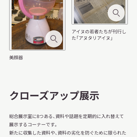
アイヌの若者たちが刊行し
た「アヌタリアイヌ」
美顔器
クローズアップ展示
総合展⽰室に8つある、資料や話題を定期的に⼊れ替えて
展⽰するコーナーです。
モ
モ
ー
ー
新たに収集した資料や、資料の劣化を防ぐために限られた
モ
ダ
ダ