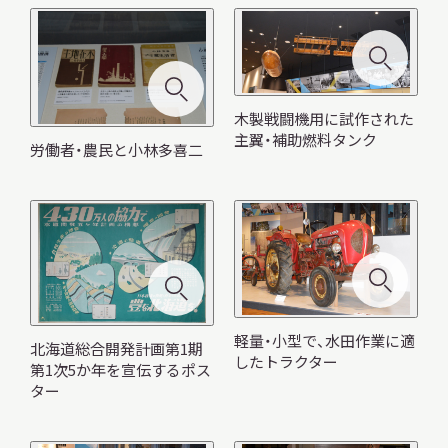
木製戦闘機用に試作された
主翼・補助燃料タンク
労働者・農民と小林多喜二
軽量・小型で、水田作業に適
北海道総合開発計画第1期
したトラクター
第1次5か年を宣伝するポス
ター