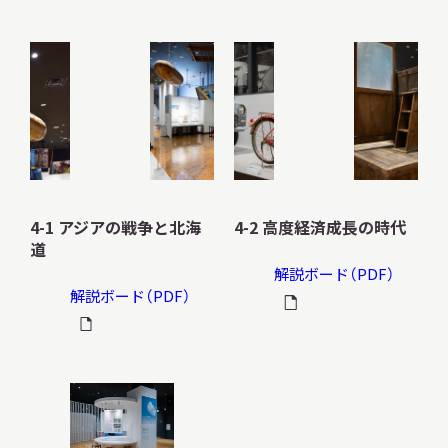
本日開館
OPEN TODAY
2026.08.08
（土）
4-1 アジアの戦争と北海
4-2 高度経済成長の時代
道
解説ボード（PDF）
解説ボード（PDF）
明日
開館日
OPEN
アクセス
開館時間・料金