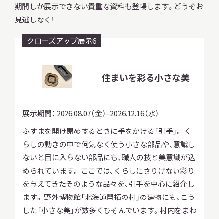
モ
美顔器
テレビ
期間しか展⽰できない貴重な資料も登場します。どうぞお
ー
ル
モ
モ
ル
モ
ー
モ
ダ
を
ー
ー
を
ー
ダ
⾒逃しなく！
モ
北海道総合開発計画第1期第1次5か年を宣伝
ー
鉄人28号とキューピー人形
ル
閉
ダ
ダ
閉
ダ
モ
ル
ー
労働者・農民と小林多喜二
夢の大衆車 トヨタ パブリカ
ダ
アイヌの若者たちが刊行した「アヌタリアイ
を
じ
ル
ル
じ
するポスター
ル
ー
を
電気洗濯機
ダ
クローズアップ展示6
ル
閉
る
を
を
る
を
軽量・小型で、水田作業に適したトラクター
ダ
ヌ」
閉
ル
を
木製戦闘機用に試作された主翼・補助燃料タ
じ
閉
閉
閉
ル
じ
を
閉
る
じ
じ
じ
を
る
ンク
閉
じ
る
る
る
閉
じ
住まいを彩る小さな美
る
じ
る
る
展示期間：
2026.08.07（金）–2026.12.16（水）
ふすまを開け閉めするときに手をかける「引手」。 く
らしの動きの中で何気なく使う小さな部品や、意識し
1953（昭和28）年、テレビの本放送が始まりました。
ないと目に入らない部品にも、職人の技と美意識が込
1956（昭和31）年には、NHK札幌テレビ局が開局し、北
高度経済成長の時代になると、プラスチックやビニー
められています。 ここでは、くらしにさりげない彩り
1927（昭和2）年、小樽では磯野農場小作争議への協力
トヨタ自動車工業株式会社（現在のトヨタ自動車株式
海道でもテレビ放送が始まります。あこがれの家電製
東京芝浦電気株式会社（現在の株式会社東芝）が開発・
ルなどを素材にして、大量生産されたおもちゃが世の
中央の天井からさがる翼（右主翼3分の2）と補助燃料
1952（昭和27）年から始まった、北海道総合開発計画第
を与えてきたそのような品々を、引手を中心に紹介し
や港湾労働者による争議がつづきました。農民と労働
井関農機株式会社が製造し、1967(昭和42)年に発売を
会社）が製造し、1961(昭和36)年6月に発売を開始した
品として、テレビ、冷蔵庫、洗濯機が「3種の神器」と呼
製造し、1957（昭和32）年に発売を開始した自動反転噴
中に登場します。人気マンガの主人公や有名なスポー
タンクは、1943〜44（昭和18〜19）年に、北海道立工業
1期第1次5か年を宣伝するポスターです。当時の北海
ます。 野外博物館「北海道開拓の村」の建物にも、こう
1973年に創刊した雑誌です。火力発電所建設への反
者が協力した争議には、道内外からおおくの応援があ
開始したトラクターです。大きさは全長2,600mm、全
自動車です。名前は一般公募で決まりました。車体の
ばれるようにもなります。テレビ放送が始まったころ
流式洗濯機VQ-3型です｡この洗濯機には、ローラー式
ツ選手をモデルとした商品の開発も進みました。「鉄
試験場が試作した木製戦闘機の機体部分です。このこ
道では、戦後の経済復興に大きな期待が寄せられてい
した「小さな美」が数多くひそんでいます。村内をまわ
対、シャクシャインの戦いやクナシリ・メナシの戦い
りました。苦学して小樽高等商業学校（現小樽商科大
高1,300mm、全幅1,370mmで、川崎航空機製の2気筒
大きさは全長3,585mm、全高1,380mm、全幅
の人気番組は、プロレスや相撲の実況中継で、街頭テ
の脱水機がついています。ゴムのローラーが2本つい
人28号」は、1956（昭和31）年に月刊少年マンガ雑誌
ろはアジア太平洋戦争の末期で、資源も乏しいなか、