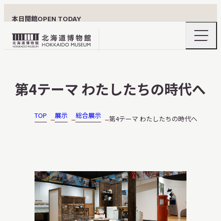
本日開館
OPEN TODAY
ナ
北
ビ
ゲ
海
ー
北海道博物館について
道
シ
第4テーマ わたしたちの時代へ
ョ
博
ン
物
メ
ニ
館
TOP
展示
総合展示
第4テーマ わたしたちの時代へ
利用案内
ュ
ロ
ー
の
ゴ
開
閉
展示
おうちミュージアム