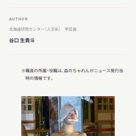
AUTHOR
調査・研究
北海道研究センター（人文系） 学芸員
谷口 生貴斗
地域連携
職員の所属・役職は、森のちゃれんがニュース発行当
時の情報です。
イベント
お知らせ
もっと知りたい博物館のこと！