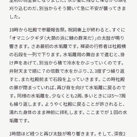
刈り込むのだ、別当からそう聞いて急に不安が襲ってきま
した。
18時から社殿で参籠報告祭。祝詞奏上が終わると、すぐに
「オマニシクギダ（大澗の浜に鰊の群来だ）」の太鼓が鳴り
響きます。さあ最初の水垢離です。褌姿の行修者は社殿横
の石段を一列で下ります。水垢離用の舞台まで進むと、掛
け声をあげて、別当から桶で冷水をかぶっていくのです。
弁財天まで順に７の倍数で水をかぶり、2、3度ずつ繰り返
すと、また社殿前まで石段を上っていきます。この時社殿
の扉が閉まっていれば、再び背を向けて水垢離に戻るので
す。同様の水垢離を、少なくとも2周、多いときには5～7周
も繰り返します。ようやく社殿に戻ることが許されると、
濡れた身体のまま神前に拝礼します。ここまでが１回の水
垢離です。
1時間ほど経つと再び太鼓が鳴り響きます。そして、深夜2