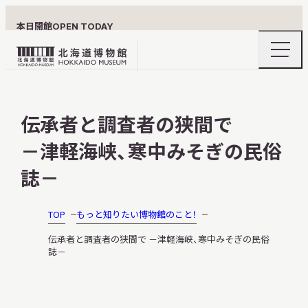
本日開館
OPEN TODAY
ナ
北
ビ
ゲ
海
ー
北海道博物館について
道
シ
伝承者と調査者の狭間で
ョ
博
ン
物
－津軽海峡、寒中みそぎの民俗
メ
ニ
館
利用案内
ュ
誌－
ロ
ー
の
ゴ
開
TOP
もっと知りたい博物館のこと！
閉
展示
伝承者と調査者の狭間で －津軽海峡、寒中みそぎの民俗
誌－
おうちミュージアム