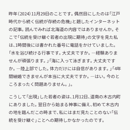
サ
イ
昨年（2024）11月29日のことです。偶然目にしたのは「江戸
ト
時代から続く伝統が存続の危機」と題したインターネット
内
検
の記事。読んでみれば北海道の内容ではありませんか。そ
索
こで「伝統を受け継ぐ若者の出現に期待」の文字を見た私
は、1時間後には書かれた番号に電話をかけていました。
「水を浴び続ける行事です。大丈夫ですか。―経験ありま
サイトマップ
入札・公開情報
プライバシーポリシー
せんが頑張ります。」「海に入って泳ぎます。大丈夫です
か。―陸上部でした。体力だけには自信があります。」「4年
間結婚できませんが本当に大丈夫ですか。―はい。今のと
X 公式アカウント
YouTube公式チャンネル
ころまったく問題ありません。」。
こうして「出現」した若者の姿は、1月12日、道南の木古内町
にありました。翌日から始まる神事に備え、初めて木古内
の地を踏んだこの時まで、私にはまだ見たことのない「伝
統を受け継ぐ」ことへの期待しかなかったのです。