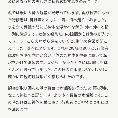
道に連なる列の美しさに私も思わず息をのみました。
浜では既に大勢の観客が見守っています。再び褌姿になっ
た行修者は、掛け声とともに一斉に海へ走りこみました。
水をかく両腕の間にご神体を浮かべながら、沖へ沖へと横
一列に泳ぎます。吐錠を咥えた口の隙間からは海水が入っ
てきます。こらえながら進んでいくと、別当の合図が聞こ
えました。浜へと戻ります。これを2度繰り返すと、行修者
は波打ち際で向かい合い、4体のご神体を中央に置いて海
水をかけて清めます。海から上がったときには、震えもほ
とんど止まっていました。この日の海水温は6℃。しかし、
確かに津軽海峡は暖かく感じられたのです。
観客が取り囲んだ浜の舞台で水垢離を行った後、再び列に
なって神社へと戻ります。ようやく最後の水垢離です。こ
の時だけはご神体を横に置き、行修者はご神体とともに身
を清めます。