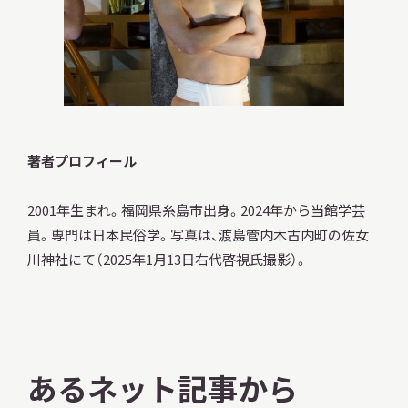
本日開館
OPEN TODAY
著者プロフィール
2026.08.08
（土）
2001年生まれ。福岡県糸島市出身。2024年から当館学芸
員。専門は日本民俗学。写真は、渡島管内木古内町の佐女
川神社にて（2025年1月13日右代啓視氏撮影）。
明日
開館日
OPEN
アクセス
開館時間・料金
あるネット記事から