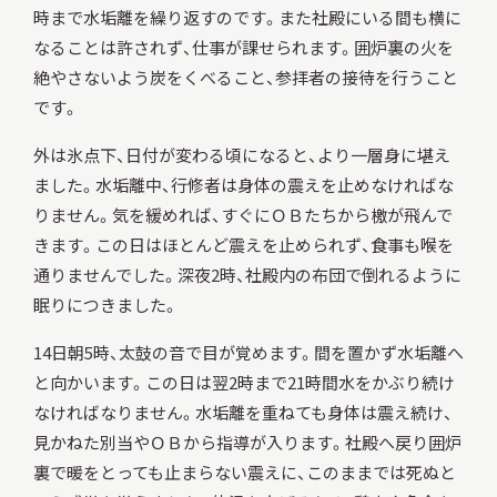
時まで水垢離を繰り返すのです。また社殿にいる間も横に
なることは許されず、仕事が課せられます。囲炉裏の火を
絶やさないよう炭をくべること、参拝者の接待を行うこと
です。
外は氷点下、日付が変わる頃になると、より一層身に堪え
ました。水垢離中、行修者は身体の震えを止めなければな
りません。気を緩めれば、すぐにＯＢたちから檄が飛んで
きます。この日はほとんど震えを止められず、食事も喉を
通りませんでした。深夜2時、社殿内の布団で倒れるように
眠りにつきました。
14日朝5時、太鼓の音で目が覚めます。間を置かず水垢離へ
と向かいます。この日は翌2時まで21時間水をかぶり続け
なければなりません。水垢離を重ねても身体は震え続け、
見かねた別当やＯＢから指導が入ります。社殿へ戻り囲炉
裏で暖をとっても止まらない震えに、このままでは死ぬと