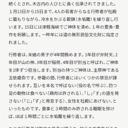
続くとされ、木古内の人びとに長く伝承されてきました。
１月13日から15日まで、4人の若者からなる行修者が社殿
に籠もりながら、冷水をかぶる鍛錬（水垢離）を繰り返し行
います。15日には津軽海峡でご神体を清め、１年の豊漁・豊
作を祈願します。一昨年には道の無形民俗文化財に指定さ
れました。
行修者は、未婚の男子が4年間務めます。1年目が弁財天、2
年目が山の神、3年目が稲荷、4年目が別当と呼ばれ、ご神体
を1体ずつ担当します。別当の持つご神体は、主祭神である
玉依姫命です。参籠の間、行修者にはいくつかの禁忌が課
せられます。互いを本名で呼ばない（役の名で呼ぶ）、四つ
足の動物は食べない（鶏肉は許される）、「し」「す」の語を発
さない（「じ」「ず」と発音する）、女性を社殿にあげない、と
いったものです。食事と３時間のみ許される睡眠を除け
ば、ほぼ１時間ごとに水垢離を繰り返します。