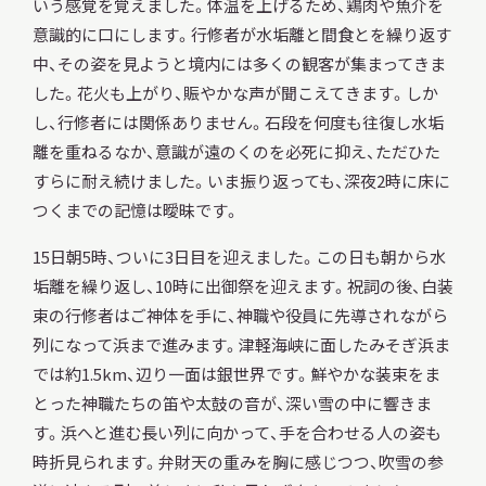
いう感覚を覚えました。体温を上げるため、鶏肉や魚介を
意識的に口にします。行修者が水垢離と間食とを繰り返す
中、その姿を見ようと境内には多くの観客が集まってきま
した。花火も上がり、賑やかな声が聞こえてきます。しか
し、行修者には関係ありません。石段を何度も往復し水垢
離を重ねるなか、意識が遠のくのを必死に抑え、ただひた
すらに耐え続けました。いま振り返っても、深夜2時に床に
つくまでの記憶は曖昧です。
15日朝5時、ついに3日目を迎えました。この日も朝から水
垢離を繰り返し、10時に出御祭を迎えます。祝詞の後、白装
束の行修者はご神体を手に、神職や役員に先導されながら
列になって浜まで進みます。津軽海峡に面したみそぎ浜ま
では約1.5km、辺り一面は銀世界です。鮮やかな装束をま
とった神職たちの笛や太鼓の音が、深い雪の中に響きま
す。浜へと進む長い列に向かって、手を合わせる人の姿も
時折見られます。弁財天の重みを胸に感じつつ、吹雪の参