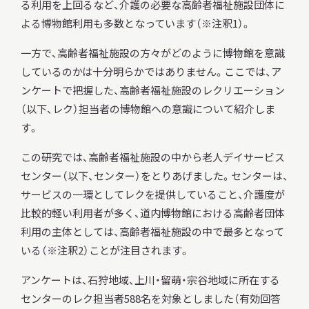
る利用を上回るなど、介護の必要な高齢者福祉施設団体に
サ
よる博物館利用も多数となっています（※注釈1）。
イ
ト
内
一方で、高齢者福祉施設の方々がどのように博物館を意識
検
しているのかは十分明らかではありません。ここでは、ア
索
ンケートで把握した、高齢者福祉施設のレクリエーション
（以下、レク）担当者の博物館への意識について紹介しま
す。
サイトマップ
入札・公開情報
プライバシーポリシー
この研究では、高齢者福祉施設の中から老人デイサービス
センター（以下、センター）をとりあげました。センターは、
X 公式アカウント
YouTube公式チャンネル
サービスの一環としてレクを提供していること、介護度が
比較的軽い利用者が多く、道内博物館における高齢者団体
利用の主体としては、高齢者福祉施設の中で最多となって
いる（※注釈2）ことが注目されます。
アンケートは、石狩地域、上川・留萌・宗谷地域に所在する
センターのレク担当者588名を対象としました（有効回答