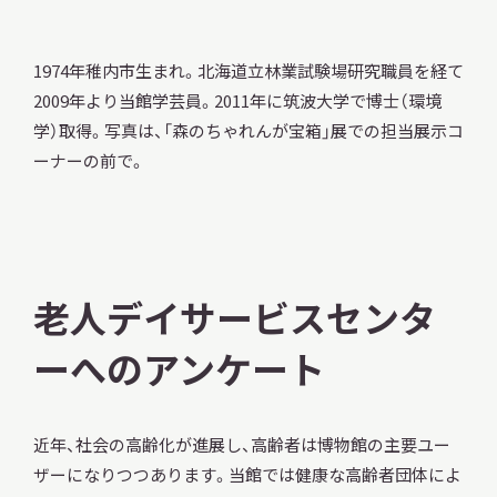
1974年稚内市生まれ。北海道立林業試験場研究職員を経て
2009年より当館学芸員。2011年に筑波大学で博士（環境
学）取得。写真は、「森のちゃれんが宝箱」展での担当展示コ
本日開館
OPEN TODAY
ーナーの前で。
2026.08.06
（木）
老人デイサービスセンタ
明日
開館日
OPEN
ーへのアンケート
アクセス
開館時間・料金
近年、社会の高齢化が進展し、高齢者は博物館の主要ユー
ザーになりつつあります。当館では健康な高齢者団体によ