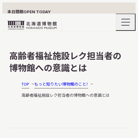
本日開館
OPEN TODAY
ナ
北
ビ
ゲ
海
ー
北海道博物館について
道
シ
高齢者福祉施設レク担当者の
ョ
博
ン
物
博物館への意識とは
メ
ニ
館
利用案内
ュ
ロ
ー
TOP
もっと知りたい博物館のこと！
の
ゴ
開
高齢者福祉施設レク担当者の博物館への意識とは
閉
展示
おうちミュージアム