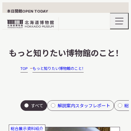
本日開館
OPEN TODAY
ナ
北
ビ
ゲ
海
ー
北海道博物館について
道
シ
もっと知りたい博物館のこと！
ョ
博
ン
物
メ
ニ
館
TOP
もっと知りたい博物館のこと！
利用案内
ュ
ロ
ー
の
ゴ
開
閉
展示
すべて
解説案内スタッフレポート
総
おうちミュージアム
総合展示資料紹介