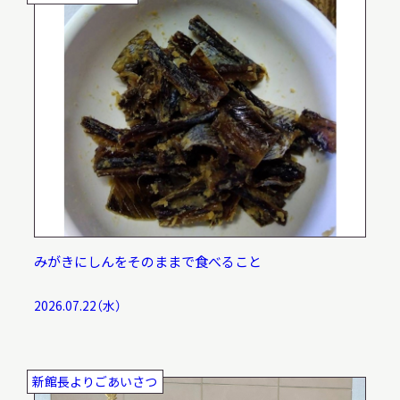
調査・研究
地域連携
イベント
みがきにしんをそのままで食べること
2026.07.22（水）
お知らせ
もっと知りたい博物館のこと！
新館長よりごあいさつ