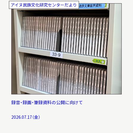
アイヌ民族文化研究センターだより
サ
イ
ト
内
検
索
サイトマップ
入札・公開情報
プライバシーポリシー
X 公式アカウント
YouTube公式チャンネル
録音・録画・筆録資料の公開に向けて
2026.07.17（金）