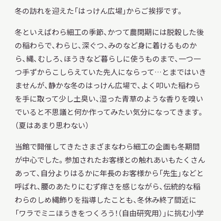
冬の訪れを迎えた「はっけん広場」からご挨拶です。
冬といえばわら細工の季節、かつて農閑期には脱穀した後
調査・研究
の稲わらで、わらじ、深ぐつ、みのなど身に着けるものか
ら、縄、むしろ、ほうきなど暮らしに使うものまで、一つ一
つ手ずからこしらえていた先人にならって…とまではいき
ませんが、静かな冬のはっけん広場で、よく叩いた稲わら
地域連携
を手に取って少し土臭い、湿った青草のような香りを嗅い
でいると不思議と何か作ってみたい気分になってきます。
（夏はあまり思わない）
イベント
当館で開催してきたさまざまなわら細工の企画も冬期間
が中心でした。参加されたお客様との触れあいもたくさん
あって、自分よりはるかに年長のお客様から「先生」などと
お知らせ
呼ばれ、腰のあたりにむず痒さを感じながら、伝統的な稲
わらのしめ縄飾りを指導したことも、冬休み終了間近に
もっと知りたい博物館のこと！
「ワラでミニほうきをつくろう！（自由研究用）」に挑む小学