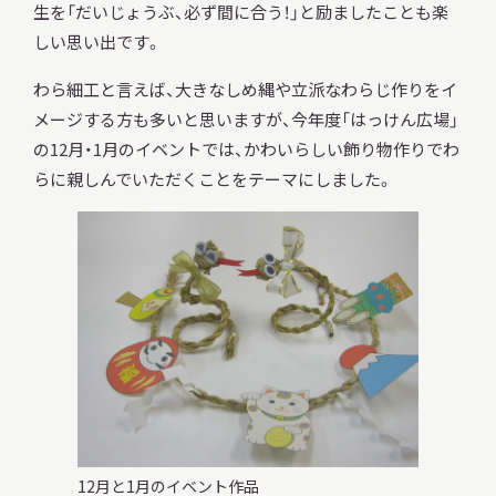
生を「だいじょうぶ、必ず間に合う！」と励ましたことも楽
しい思い出です。
わら細工と言えば、大きなしめ縄や立派なわらじ作りをイ
メージする方も多いと思いますが、今年度「はっけん広場」
本日開館
OPEN TODAY
の12月・1月のイベントでは、かわいらしい飾り物作りでわ
らに親しんでいただくことをテーマにしました。
2026.08.09
（日）
明日
休館日
CLOSE
アクセス
開館時間・料金
12月と1月のイベント作品