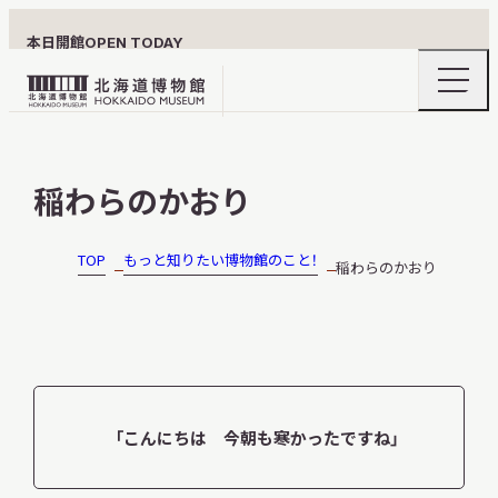
本日開館
OPEN TODAY
ナ
北
ビ
ゲ
海
ー
北海道博物館について
道
シ
稲わらのかおり
ョ
博
ン
物
メ
ニ
館
TOP
もっと知りたい博物館のこと！
稲わらのかおり
利用案内
ュ
ロ
ー
の
ゴ
開
閉
展示
「こんにちは 今朝も寒かったですね」
おうちミュージアム