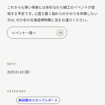
サ
これからも寒い季節には多彩なわら細工のイベントが登
イ
ト
場する予定です。心落ち着く稲わらのかおりを体験したい
内
方は、ぜひ冬の北海道博物館に足をお運びください。
検
索
イベント一覧へ
サイトマップ
入札・公開情報
プライバシーポリシー
DATE
X 公式アカウント
YouTube公式チャンネル
2025.01.10（金）
CATEGORY
解説案内スタッフレポート