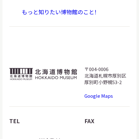
もっと知りたい博物館のこと！
〒004-0006
北
北海道札幌市厚別区
海
厚別町小野幌53-2
道
Google Maps
博
物
館
TEL
FAX
ロ
ゴ