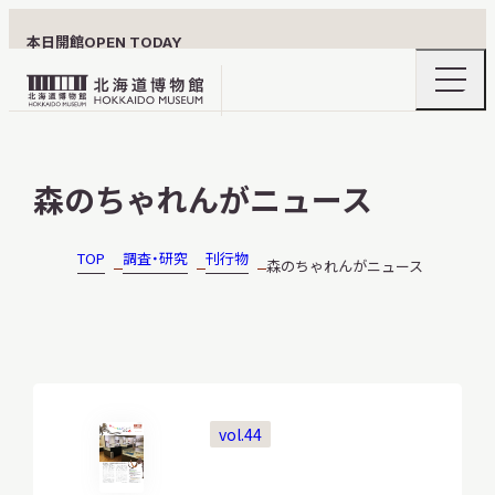
本日開館
OPEN TODAY
ナ
北
ビ
ゲ
海
ー
北海道博物館について
道
シ
森のちゃれんがニュース
ョ
博
ン
物
メ
ニ
館
TOP
調査・研究
刊行物
森のちゃれんがニュース
利用案内
ュ
ロ
ー
の
ゴ
開
閉
展示
vol.44
おうちミュージアム