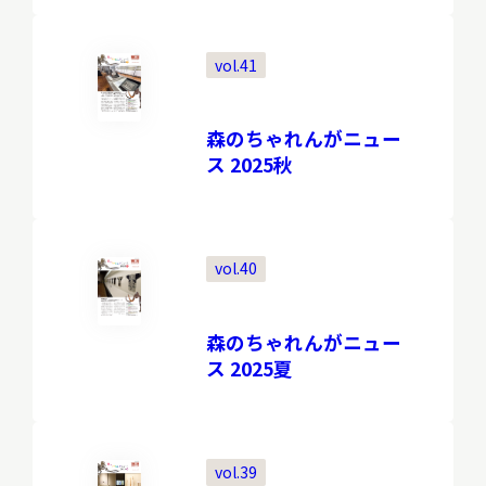
vol.41
本日開館
OPEN TODAY
森のちゃれんがニュー
ス 2025秋
2026.08.08
（土）
vol.40
明日
開館日
OPEN
森のちゃれんがニュー
ス 2025夏
アクセス
開館時間・料金
vol.39