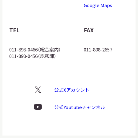
道
Google Maps
博
物
館
TEL
FAX
ロ
ゴ
011-898-0466（総合案内）
011-898-2657
011-898-0456（総務課）
公式Xアカウント
X
ロ
ゴ
公式Youtubeチャンネル
Youtube
ロ
ゴ