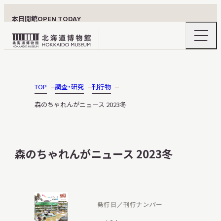
本日開館
OPEN TODAY
ナ
北
ビ
ゲ
海
ー
北海道博物館について
道
シ
ョ
博
TOP
調査・研究
刊行物
ン
物
メ
森のちゃれんがニュース 2023冬
ニ
館
利用案内
ュ
ロ
ー
の
ゴ
開
森のちゃれんがニュース 2023冬
閉
展示
発行日／刊行ナンバー
おうちミュージアム