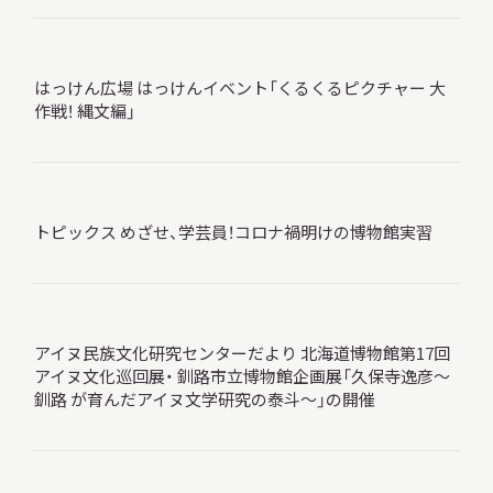
サ
イ
ト
内
はっけん広場 はっけんイベント「くるくるピクチャー 大
検
作戦！ 縄文編」
索
サイトマップ
入札・公開情報
プライバシーポリシー
トピックス めざせ、学芸員！コロナ禍明けの博物館実習
X 公式アカウント
YouTube公式チャンネル
アイヌ民族文化研究センターだより 北海道博物館第17回
アイヌ文化巡回展・ 釧路市立博物館企画展「久保寺逸彦～
釧路 が育んだアイヌ文学研究の泰斗～」の開催