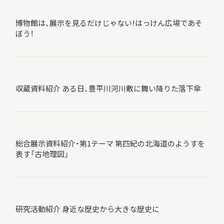
博物館は、展示を見るだけじゃない！はっけん広場であそ
ぼう！
本日開館
OPEN TODAY
収蔵資料紹介 ある日、豊平川河川敷に舞い降りた落下傘
2026.08.06
（木）
総合展示資料紹介・第1テーマ 第四紀の北海道のようすを
明日
開館日
表す「古地理図」
OPEN
アクセス
開館時間・料金
研究活動紹介 身近な歴史から大きな歴史に