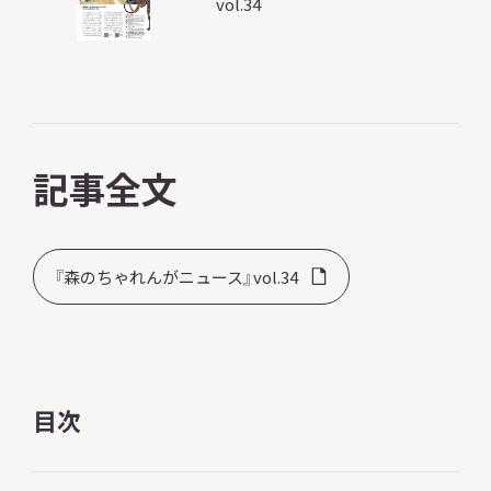
vol.34
調査・研究
記事全文
地域連携
『森のちゃれんがニュース』vol.34
イベント
お知らせ
目次
もっと知りたい博物館のこと！