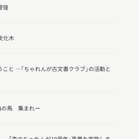
管理
炭化木
うこと —「ちゃれんが古文書クラブ」の活動と
)の馬 集まれー
──「森のちゃれんが10周年」事業を実施しま