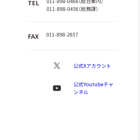
館
011-898-0466（総合案内）
TEL
011-898-0456（総務課）
ロ
ゴ
011-898-2657
FAX
公式Xアカウント
X
ロ
公式Youtubeチャ
ゴ
Youtube
ンネル
ロ
ゴ