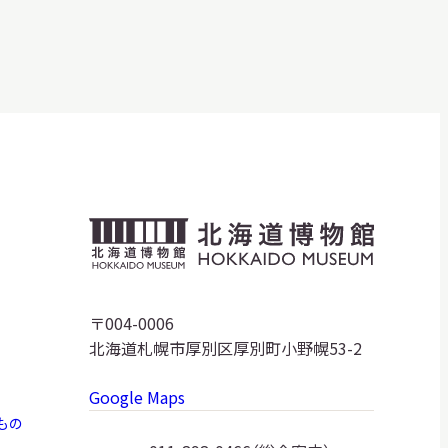
北
海
道
〒004-0006
北海道札幌市厚別区厚別町小野幌53-2
博
Google Maps
物
もの