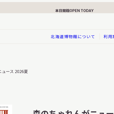
本日開館
OPEN TODAY
北海道博物館について
利用
展示
ュース 2026夏
企画展
イド
総合展示
ービス
クローズアップ展示
利用のお客さまへ
バーチャル北海道博物館
利用のお客さまへ
はくぶつかんであそぼう！子
森のちゃれんがニュース
どものページ