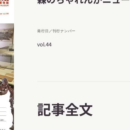
習を希望される学
まへ
発行日／刊行ナンバー
vol.44
地域連携
記事全文
化を学びたい方へ
のご利用