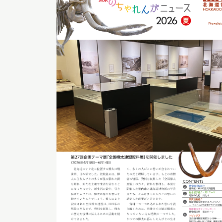
博物館実
生の皆さ
おうちミュージアム
調査・研究
刊行物
スタッフ
図書室
アイヌ文
収蔵資料