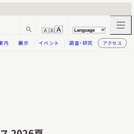
ナ
A
A
A
サ
ビ
イ
ゲ
案内
展示
イベント
調査・研究
アクセス
ト
ー
内
シ
検
ョ
索
ン
メ
本日開館
OPEN TODAY
ニ
ュ
ー
の
開
閉
2026.08.06
（木）
 2026夏