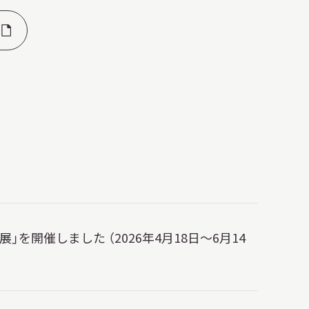
日本語
English
簡体中文
繁體中文
한국어
РУССКИЙ
ไทย
A
文字サイズ
A
A
を開催しました （2026年4月18日～6月14
背景色設定
白
黒