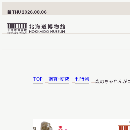
THU 2026.08.06
北
海
道
北海道博物館について
利用案内
博
物
TOP
調査・研究
刊行物
森のちゃれんがニ
北海道博物館のめざすもの
交通案内
館
北海道博物館の建築とみど
フロアガ
ロ
ころ
設備・サ
ゴ
愛称・ロゴマーク
学校でご
団体でご