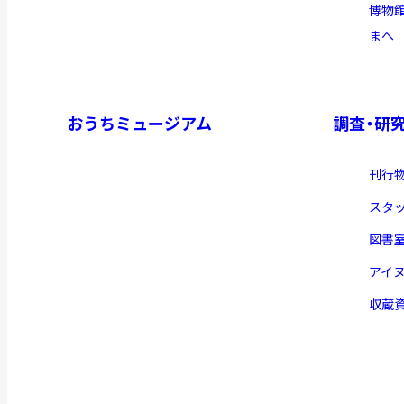
博物
まへ
おうちミュージアム
調査・研
刊行
スタ
図書
アイ
収蔵