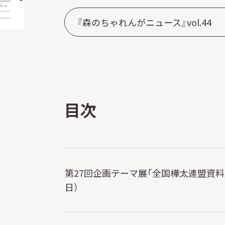
『森のちゃれんがニュース』vol.44
目次
第27回企画テーマ展「全国樺太連盟資料展」
日）
X 公式アカウント
YouTube公式チャンネル
ー