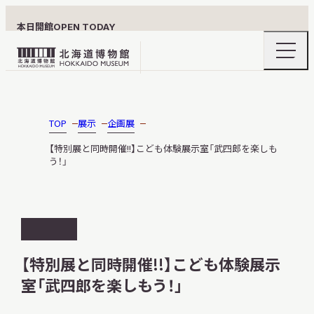
本日開館
OPEN TODAY
ナ
北
ビ
ゲ
海
ー
北海道博物館について
道
シ
ョ
博
TOP
展示
企画展
ン
物
メ
【特別展と同時開催!!】こども体験展示室「武四郎を楽しも
ニ
館
う！」
利用案内
ュ
ロ
ー
の
ゴ
開
閉
開
展示
催
【特別展と同時開催!!】こども体験展示
終
室「武四郎を楽しもう！」
了
おうちミュージアム