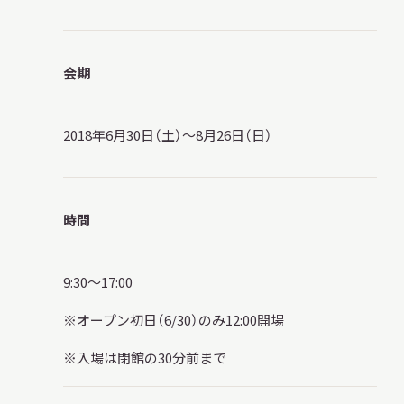
会期
本日開館
OPEN TODAY
2018年6月30日（土）～8月26日（日）
2026.08.09
（日）
時間
明日
休館日
CLOSE
9:30～17:00
※オープン初日（6/30）のみ12:00開場
アクセス
開館時間・料金
※入場は閉館の30分前まで