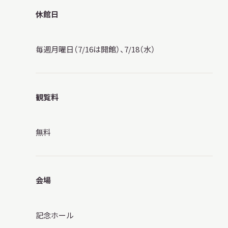
サ
休館日
イ
ト
内
検
毎週月曜日（7/16は開館）、7/18（水）
索
観覧料
サイトマップ
入札・公開情報
プライバシーポリシー
無料
X 公式アカウント
YouTube公式チャンネル
会場
記念ホール