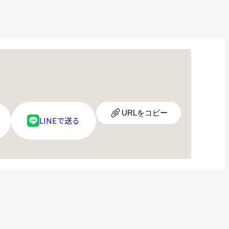
URL
URLをコピー
LINE
LINEで送る
ア
ロ
イ
ゴ
コ
ン