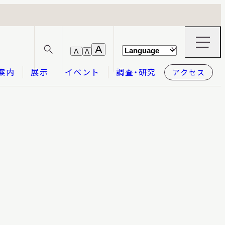
ナ
A
A
A
サ
ビ
イ
ゲ
案内
展示
イベント
調査・研究
アクセス
ト
ー
内
シ
検
ョ
索
ン
メ
本日開館
OPEN TODAY
ニ
ュ
ー
の
開
閉
2026.08.09
（日）