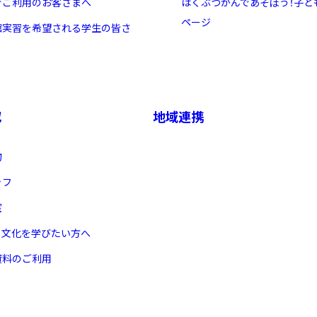
でご利用のお客さまへ
はくぶつかんであそぼう！子ど
ページ
館実習を希望される学生の皆さ
究
地域連携
物
ッフ
室
ヌ文化を学びたい方へ
資料のご利用