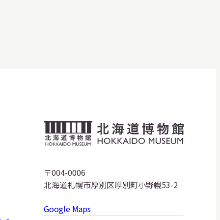
北
海
道
〒004-0006
北海道札幌市厚別区厚別町小野幌53-2
博
Google Maps
物