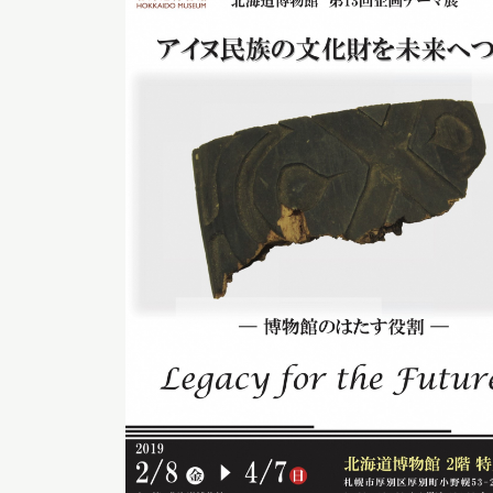
博物館実
生の皆さ
おうちミュージアム
調査・研究
刊行物
スタッフ
図書室
アイヌ文
収蔵資料