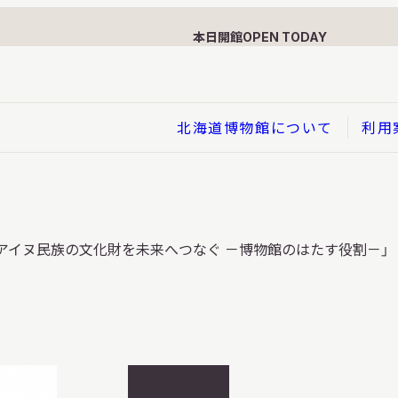
本日開館
OPEN TODAY
北海道博物館について
利用
展示
「アイヌ民族の文化財を未来へつなぐ －博物館のはたす役割－」
企画展
イド
総合展示
ービス
クローズアップ展示
利用のお客さまへ
バーチャル北海道博物館
利用のお客さまへ
はくぶつかんであそぼう！子
開
どものページ