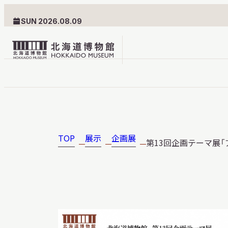
SUN 2026.08.09
北
海
道
北海道博物館について
利用案内
博
物
TOP
展示
企画展
第13回企画テーマ展
北海道博物館のめざすもの
交通案内
館
北海道博物館の建築とみど
フロアガ
ロ
ころ
設備・サ
ゴ
愛称・ロゴマーク
学校でご
団体でご