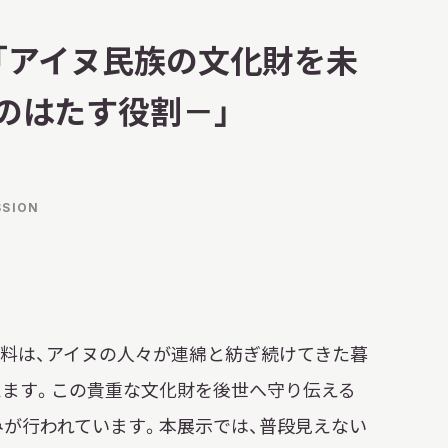
明日
休館日
CLOSE
「アイヌ民族の文化財を未
のはたす役割－」
開館時間・料金
アクセス
サ
イ
SSION
ト
内
検
索
料は、アイヌの人々が連綿と紡ぎ続けてきた暮
ます。この貴重な文化財を後世へ守り伝える
みが行われています。本展示では、普段見えない