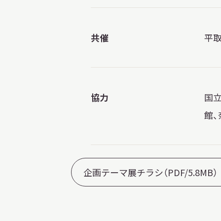
共催
平
協力
国
館、
企画テーマ展チラシ（PDF/5.8MB）