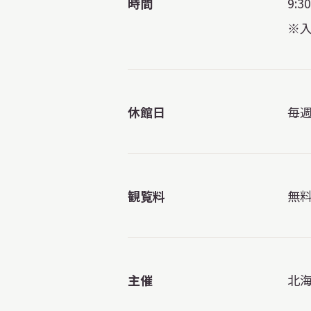
時間
9:3
※
休館日
毎週
観覧料
無
主催
北