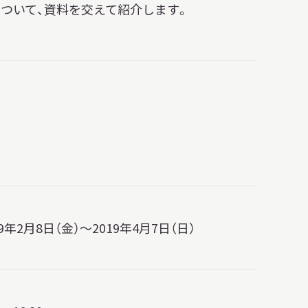
日本語
ついて、資料を交えて紹介します。
English
簡体中文
繁體中文
한국어
РУССКИЙ
ไทย
A
文字サイズ
A
A
19年2月8日（金）～2019年4月7日（日）
背景色設定
白
黒