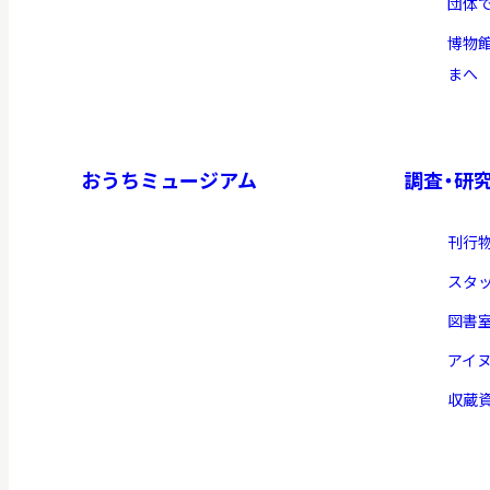
団体
博物
まへ
おうちミュージアム
調査・研
刊行
スタ
図書
アイ
収蔵