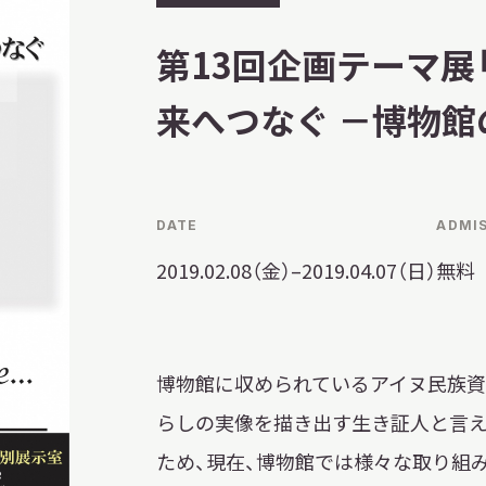
習を希望される学
催
まへ
第13回企画テーマ展
終
了
来へつなぐ －博物館
地域連携
DATE
ADMI
2019.02.08（金）–2019.04.07（日）
無料
博物館に収められているアイヌ民族資
化を学びたい方へ
らしの実像を描き出す生き証人と言え
のご利用
ため、現在、博物館では様々な取り組