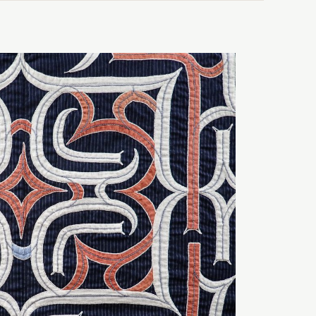
日本語
English
簡体中文
繁體中文
한국어
РУССКИЙ
ไทย
A
文字サイズ
A
A
背景色設定
白
黒