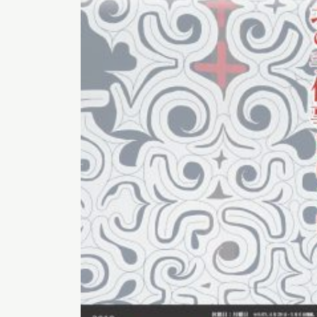
博物館実
生の皆さ
おうちミュージアム
調査・研究
刊行物
スタッフ
図書室
アイヌ文
収蔵資料