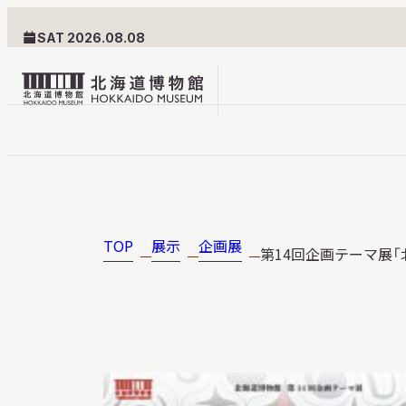
SAT 2026.08.08
北
海
道
北海道博物館について
利用案内
博
物
TOP
展示
企画展
第14回企画テーマ展「北
北海道博物館のめざすもの
交通案内
館
北海道博物館の建築とみど
フロアガ
ロ
ころ
設備・サ
ゴ
愛称・ロゴマーク
学校でご
団体でご