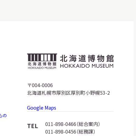
北
海
道
〒004-0006
北海道札幌市厚別区厚別町小野幌53-2
博
Google Maps
物
もの
館
011-898-0466（総合案内）
TEL
011-898-0456（総務課）