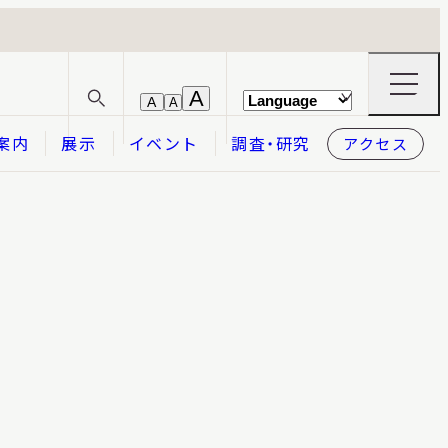
ナ
A
A
A
サ
ビ
イ
ゲ
案内
展示
イベント
調査・研究
アクセス
ト
ー
内
シ
検
ョ
索
ン
メ
本日開館
OPEN TODAY
ニ
ュ
ー
の
開
閉
2026.08.08
（土）