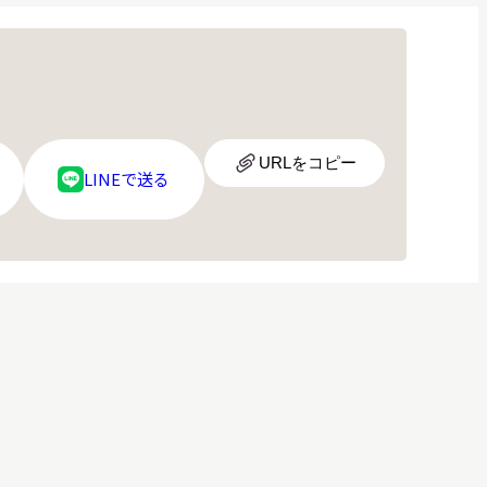
URL
URLをコピー
LINE
LINEで送る
ア
ロ
イ
ゴ
コ
ン