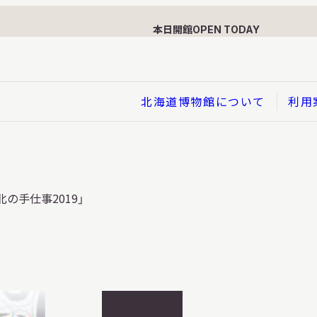
本日開館
OPEN TODAY
北海道博物館について
利用
展示
の手仕事2019」
企画展
イド
総合展示
ービス
クローズアップ展示
利用のお客さまへ
バーチャル北海道博物館
利用のお客さまへ
はくぶつかんであそぼう！子
開
どものページ