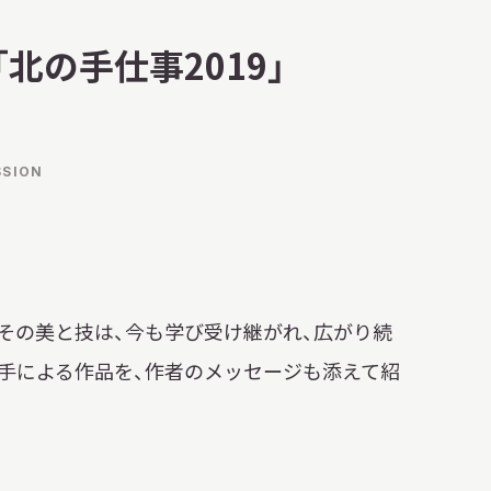
明日
開館日
OPEN
北の手仕事2019」
開館時間・料金
アクセス
SSION
サ
イ
ト
内
検
索
その美と技は、今も学び受け継がれ、広がり続
手による作品を、作者のメッセージも添えて紹