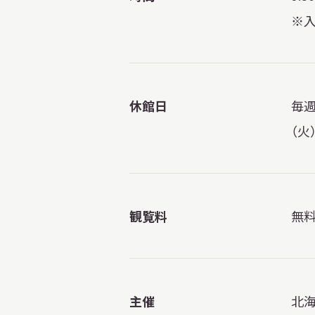
※
休館日
毎週
（火
観覧料
無
主催
北