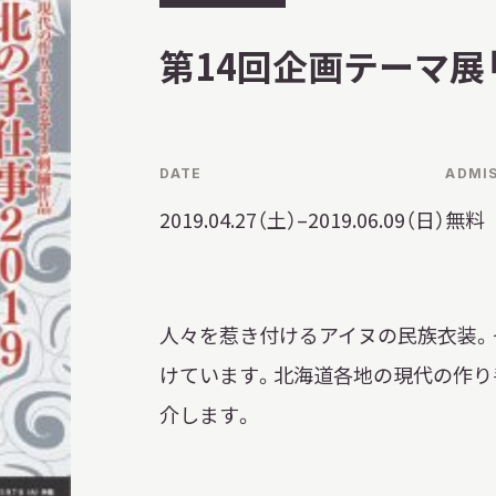
習を希望される学
催
まへ
第14回企画テーマ展「
終
了
DATE
ADMI
地域連携
2019.04.27（土）–2019.06.09（日）
無料
人々を惹き付けるアイヌの民族衣装。
けています。北海道各地の現代の作り
化を学びたい方へ
介します。
のご利用