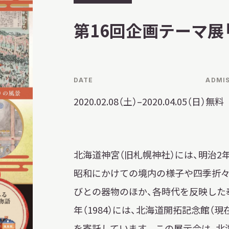
習を希望される学
催
まへ
第16回企画テーマ展
終
了
DATE
ADMI
地域連携
2020.02.08（土）–2020.04.05（日）
無料
北海道神宮（旧札幌神社）には、明治2年
昭和にかけての境内の様子や四季折々
化を学びたい方へ
びとの器物のほか、各時代を反映した
のご利用
年（1984）には、北海道開拓記念館（
を寄託しています。 この展示会は、北