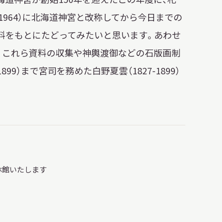
日本語
（1964）に北海道神宮と改称してから今日までの
料をもとにたどってみたいと思います。あわせ
English
簡体中文
繁體中文
、これら資料の収集や神輿渡御などの石版画制
1899）まで宮司を務めた白野夏雲（1827-1899）
한국어
РУССКИЙ
ไทย
A
文字サイズ
A
A
時休館いたします
背景色設定
白
黒