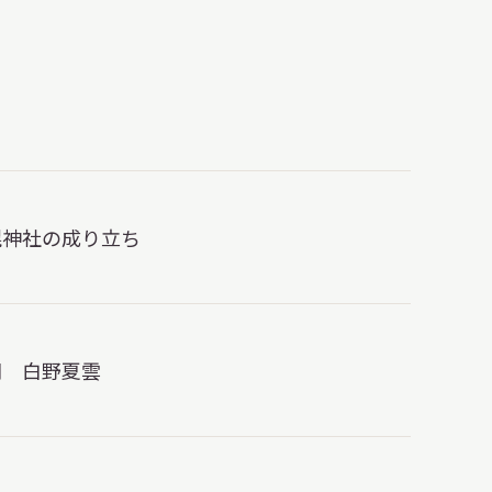
幌神社の成り立ち
司 白野夏雲