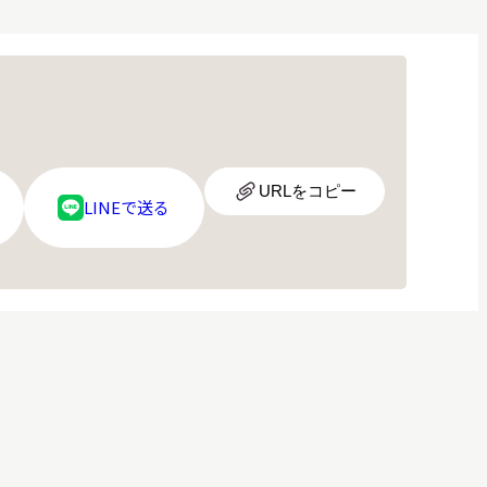
URL
URLをコピー
LINE
LINEで送る
ア
ロ
イ
ゴ
コ
ン