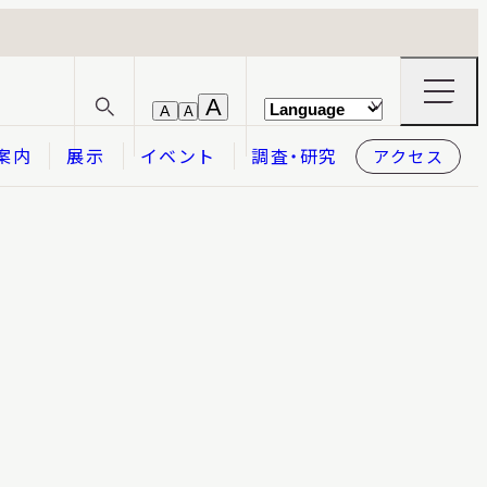
ナ
A
A
A
サ
ビ
イ
ゲ
案内
展示
イベント
調査・研究
アクセス
ト
ー
内
シ
検
ョ
索
ン
メ
本日開館
OPEN TODAY
ニ
ュ
ー
の
開
閉
2026.08.07
（金）