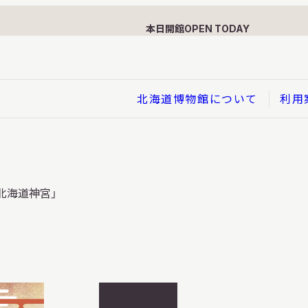
本日開館
OPEN TODAY
北海道博物館について
利用
展示
北海道神宮」
企画展
イド
総合展示
ービス
クローズアップ展示
利用のお客さまへ
バーチャル北海道博物館
利用のお客さまへ
はくぶつかんであそぼう！子
開
どものページ