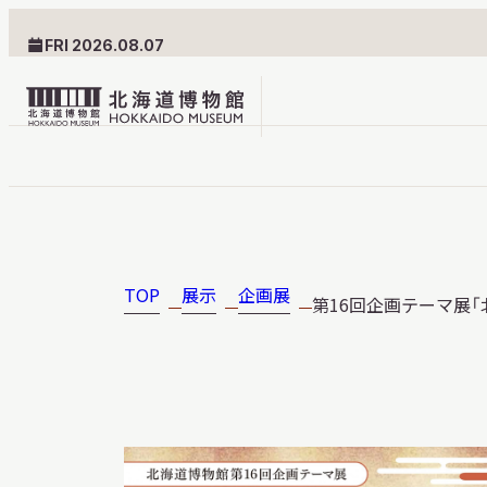
FRI 2026.08.07
北
海
道
北海道博物館について
利用案内
博
物
TOP
展示
企画展
第16回企画テーマ展「
北海道博物館のめざすもの
交通案内
館
北海道博物館の建築とみど
フロアガ
ロ
ころ
設備・サ
ゴ
愛称・ロゴマーク
学校でご
団体でご