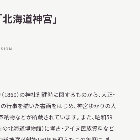
明日
開館日
OPEN
「北海道神宮」
開館時間・料金
アクセス
SSION
サ
イ
ト
内
検
索
（1869）の神社創建時に関するものから、大正・
の行事を描いた書画をはじめ、神宮ゆかりの人
奉納物などが所蔵されています。また、昭和59
現在の北海道博物館）に考古・アイヌ民族資料など
海道神宮が創始150年を迎えたこの年度に、札