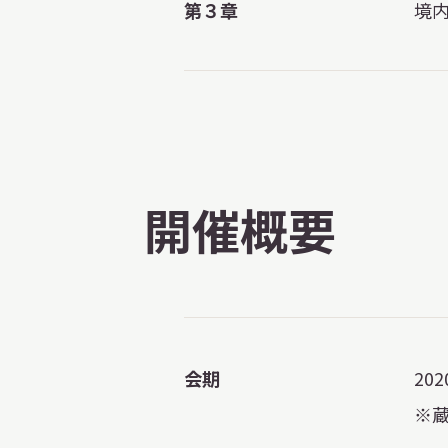
第３章
境
開催概要
会期
20
※