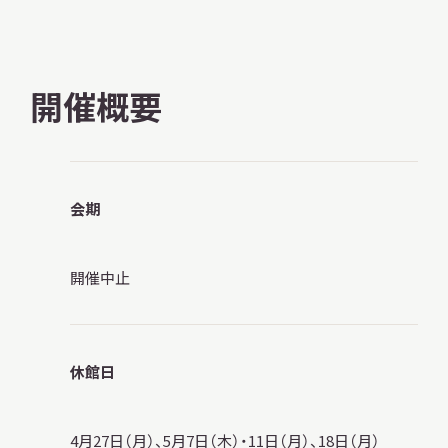
サ
イ
ト
内
検
開催概要
索
サイトマップ
入札・公開情報
プライバシーポリシー
会期
開催中止
X 公式アカウント
YouTube公式チャンネル
休館日
4月27日（月）、5月7日（木）・11日（月）、18日（月）