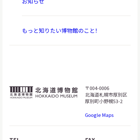
お知らせ
もっと知りたい博物館のこと！
〒004-0006
北
北海道札幌市厚別区
海
厚別町小野幌53-2
道
Google Maps
博
物
館
TEL
FAX