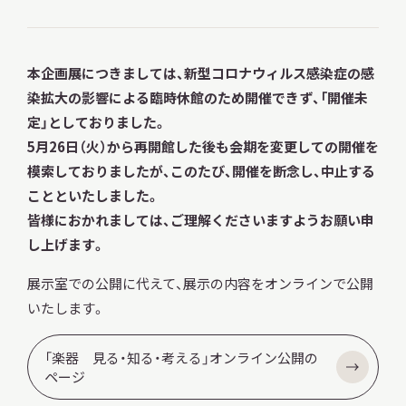
本企画展につきましては、新型コロナウィルス感染症の感
染拡大の影響による臨時休館のため開催できず、「開催未
本日開館
OPEN TODAY
定」としておりました。
5月26日（火）から再開館した後も会期を変更しての開催を
模索しておりましたが、このたび、開催を断念し、中止する
2026.08.08
（土）
ことといたしました。
皆様におかれましては、ご理解くださいますようお願い申
し上げます。
明日
開館日
OPEN
展示室での公開に代えて、展示の内容をオンラインで公開
いたします。
アクセス
開館時間・料金
「楽器 見る・知る・考える」オンライン公開の
ページ