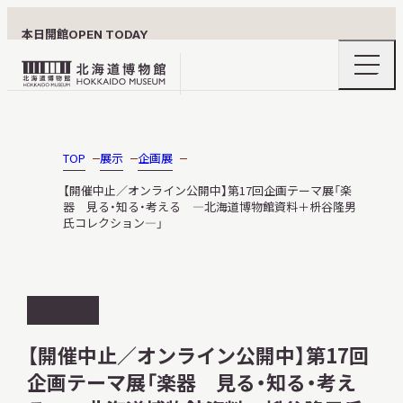
本日開館
OPEN TODAY
ナ
北
ビ
ゲ
海
ー
北海道博物館について
道
シ
ョ
博
TOP
展示
企画展
ン
物
メ
【開催中止／オンライン公開中】第17回企画テーマ展「楽
ニ
館
器 見る・知る・考える —北海道博物館資料＋枡谷隆男
利用案内
ュ
氏コレクション—」
ロ
ー
の
ゴ
開
閉
展示
開
催
【開催中止／オンライン公開中】第17回
終
企画テーマ展「楽器 見る・知る・考え
了
おうちミュージアム