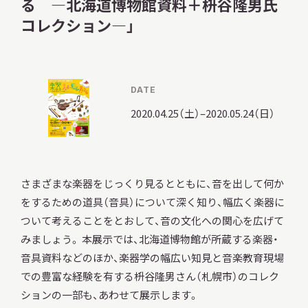
る —北海道博物館資料＋枡谷隆男氏
コレクション—」
調査・研究
DATE
2020.04.25（土）–2020.05.24（日）
地域連携
さまざまな楽器をじっくり見るとともに、音を出して何か
イベント
をするための道具（音具）について深く知り、幅広く楽器に
ついて考えることをとおして、音の文化への関心を広げて
みましょう。 本展示では、北海道博物館が所蔵する楽器・
お知らせ
音具資料などのほか、楽器学の幅広い知見と音楽教育現場
での豊富な経験を有する枡谷隆男さん（札幌市）のコレク
もっと知りたい博物館のこと！
ションの一部も、あわせて展示します。