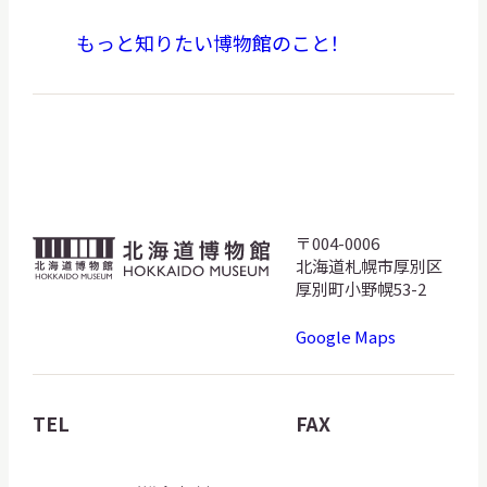
もっと知りたい博物館のこと！
〒004-0006
北
北海道札幌市厚別区
海
厚別町小野幌53-2
道
Google Maps
博
物
館
TEL
FAX
ロ