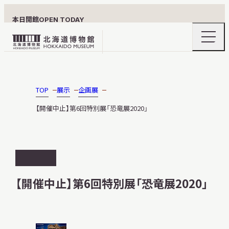
本日開館
OPEN TODAY
ナ
北
ビ
ゲ
海
ー
北海道博物館について
道
シ
ョ
博
TOP
展示
企画展
ン
物
メ
【開催中止】第6回特別展「恐竜展2020」
ニ
館
利用案内
ュ
ロ
ー
の
ゴ
開
開
閉
催
展示
【開催中止】第6回特別展「恐竜展2020」
終
了
おうちミュージアム