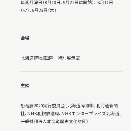
毎週月曜日（8月10日、9月21日は開館）、 8月11日
サ
（火）、9月23日（水）
イ
ト
内
検
索
会場
北海道博物館2階 特別展示室
サイトマップ
入札・公開情報
プライバシーポリシー
X 公式アカウント
YouTube公式チャンネル
主催
恐竜展2020実行委員会（北海道博物館、北海道新聞
社、NHK札幌放送局、NHKエンタープライズ北海道、
一般財団法人北海道歴史文化財団）