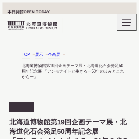
OPEN TODAY
本日開館
ナ
北
ビ
ゲ
海
ー
北海道博物館について
道
シ
ョ
博
TOP
展示
企画展
ン
物
メ
北海道博物館第19回企画テーマ展・北海道化石会発足50
ニ
館
周年記念展 「アンモナイトと生きるー50年の歩みとこれ
ュ
利用案内
からー」
ロ
ー
の
ゴ
開
閉
展示
開
催
北海道博物館第19回企画テーマ展・北
終
海道化石会発足50周年記念展
了
おうちミュージアム