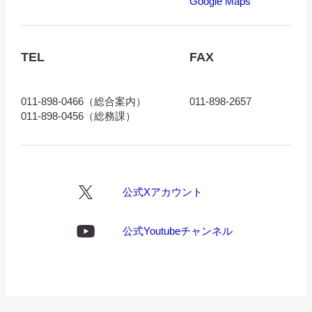
Google Maps
博
物
館
TEL
FAX
ロ
ゴ
011-898-0466（総合案内）
011-898-2657
011-898-0456（総務課）
公式Xアカウント
X
ロ
ゴ
公式Youtubeチャンネル
Youtube
ロ
ゴ