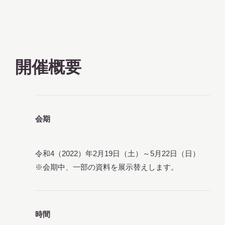
サ
イ
ト
内
検
索
開催概要
サイトマップ
入札・公開情報
プライバシーポリシー
会期
X 公式アカウント
YouTube公式チャンネル
令和4（2022）年2月19日（土）～5月22日（日）
※会期中、一部の資料を展示替えします。
時間