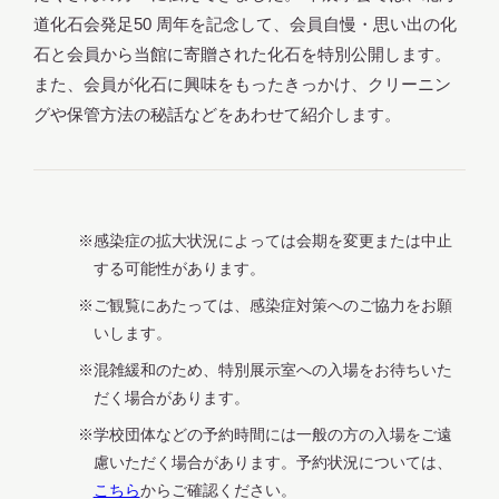
道化石会発足50 周年を記念して、会員自慢・思い出の化
石と会員から当館に寄贈された化石を特別公開します。
また、会員が化石に興味をもったきっかけ、クリーニン
グや保管方法の秘話などをあわせて紹介します。
OPEN TODAY
本日開館
2026.08.08
（土）
感染症の拡大状況によっては会期を変更または中止
する可能性があります。
ご観覧にあたっては、感染症対策へのご協力をお願
いします。
OPEN
明日
開館日
混雑緩和のため、特別展示室への入場をお待ちいた
だく場合があります。
アクセス
開館時間・料金
学校団体などの予約時間には一般の方の入場をご遠
慮いただく場合があります。予約状況については、
こちら
からご確認ください。