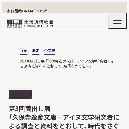
本日開館
OPEN TODAY
ナ
北
ビ
ゲ
海
ー
北海道博物館について
道
シ
ョ
博
TOP
展示
企画展
ン
物
メ
第3回蔵出し展 「久保寺逸彦文庫―アイヌ文学研究者によ
ニ
館
る調査と資料をとおして、時代をさぐる―」
利用案内
ュ
ロ
ー
の
ゴ
開
閉
開
展示
催
第3回蔵出し展
終
「久保寺逸彦文庫―アイヌ文学研究者に
了
よる調査と資料をとおして、時代をさぐ
おうちミュージアム