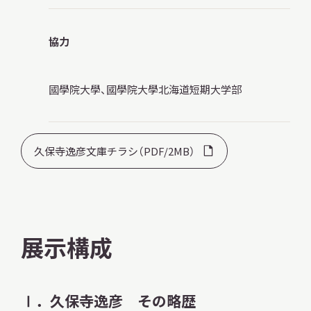
協力
國學院大學、國學院大學北海道短期大学部
久保寺逸彦文庫チラシ（PDF/2MB）
展示構成
Ⅰ．久保寺逸彦 その略歴