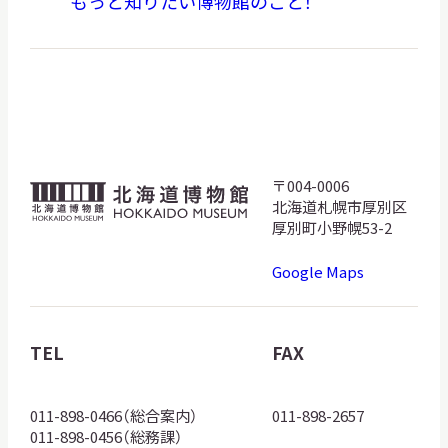
もっと知りたい博物館のこと！
〒004-0006
北
北海道札幌市厚別区
海
厚別町小野幌53-2
道
Google Maps
博
物
館
TEL
FAX
ロ
ゴ
011-898-0466（総合案内）
011-898-2657
011-898-0456（総務課）