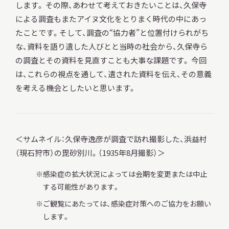
します。 その際、あわせて考えておきたいことは、久保寺
による調査もまたアイヌ文化をとりまく時代の中にあっ
たことです。そして、調査の“協力者”と位置付けられがち
な、資料を語り遺した人びとと当時の社会から、久保寺ら
の調査とその資料を見直すことも大事な課題です。 今回
本日開館
OPEN TODAY
は、これらの視点を通して、遺された資料を伝え、その意義
を考える機会としたいと思います。
2026.08.08
（土）
＜サムネイル：久保寺逸彦が調査で訪れ撮影した、浜益村
（現石狩市）の毘砂別川。（1935年8月撮影）＞
明日
開館日
OPEN
感染症の拡大状況によっては会期を変更または中止
する可能性があります。
アクセス
開館時間・料金
ご観覧にあたっては、感染症対策へのご協力をお願い
します。