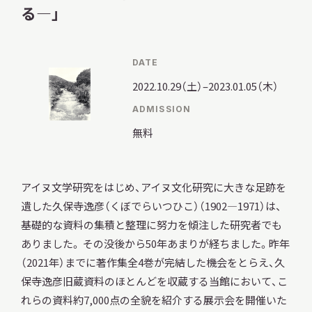
る―」
調査・研究
DATE
2022.10.29（土）–2023.01.05（木）
ADMISSION
地域連携
無料
アイヌ文学研究をはじめ、アイヌ文化研究に大きな足跡を
イベント
遺した久保寺逸彦（くぼでらいつひこ）（1902―1971）は、
基礎的な資料の集積と整理に努力を傾注した研究者でも
ありました。 その没後から50年あまりが経ちました。昨年
お知らせ
（2021年）までに著作集全4巻が完結した機会をとらえ、久
保寺逸彦旧蔵資料のほとんどを収蔵する当館において、こ
もっと知りたい博物館のこと！
れらの資料約7,000点の全貌を紹介する展示会を開催いた