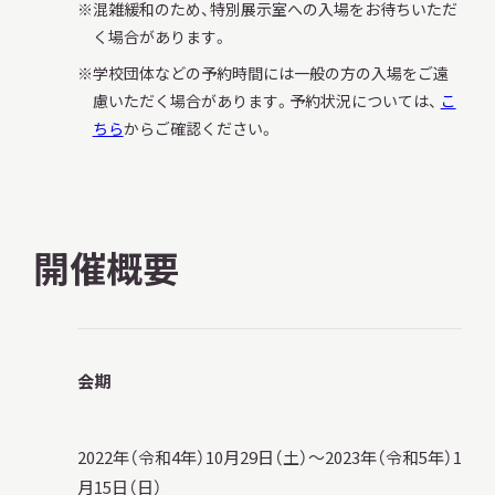
混雑緩和のため、特別展示室への入場をお待ちいただ
サ
く場合があります。
イ
ト
学校団体などの予約時間には一般の方の入場をご遠
内
慮いただく場合があります。予約状況については、
こ
検
索
ちら
からご確認ください。
サイトマップ
入札・公開情報
プライバシーポリシー
開催概要
X 公式アカウント
YouTube公式チャンネル
会期
2022年（令和4年）10月29日（土）～2023年（令和5年）1
月15日（日）