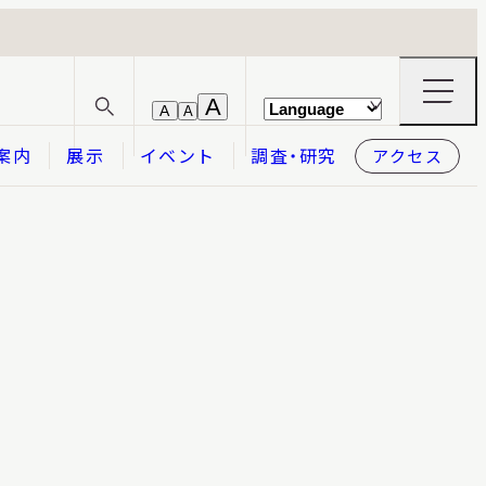
ナ
A
A
A
サ
ビ
イ
ゲ
案内
展示
イベント
調査・研究
アクセス
ト
ー
内
シ
検
ョ
索
ン
メ
本日開館
OPEN TODAY
ニ
ュ
ー
の
開
閉
2026.08.08
（土）