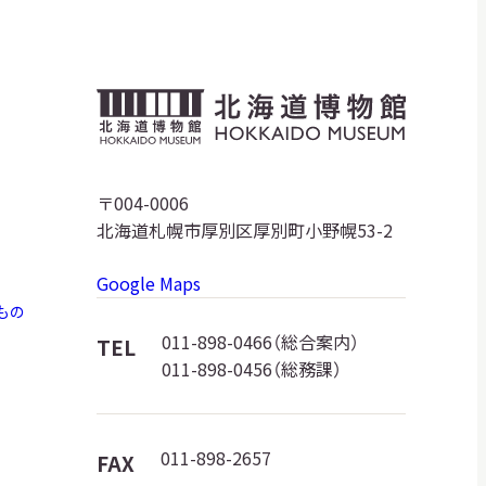
北
海
道
〒004-0006
北海道札幌市厚別区厚別町小野幌53-2
博
Google Maps
物
もの
館
011-898-0466（総合案内）
TEL
011-898-0456（総務課）
ロ
ゴ
011-898-2657
FAX