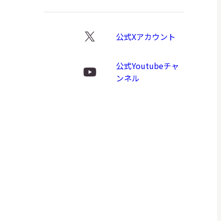
公式Xアカウント
X
ロ
公式Youtubeチャ
ゴ
Youtube
ンネル
ロ
ゴ