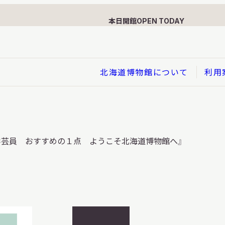
本日開館
OPEN TODAY
北海道博物館について
利用
展示
学芸員 おすすめの１点 ようこそ北海道博物館へ』
企画展
イド
総合展示
ービス
クローズアップ展示
利用のお客さまへ
バーチャル北海道博物館
利用のお客さまへ
はくぶつかんであそぼう！子
開
どものページ