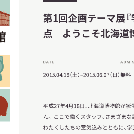
習を希望される学
催
まへ
第1回企画テーマ展
終
了
点 ようこそ北海道
地域連携
DATE
ADMI
2015.04.18（土）–2015.06.07（日）
無料
平成27年4月18日、北海道博物館が
化を学びたい方へ
ん。 ここで働くスタッフ、さまざま
のご利用
わたくしたちの意気込みとともに、学