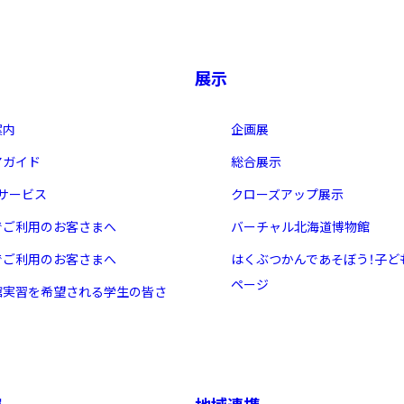
展示
案内
企画展
アガイド
総合展示
・サービス
クローズアップ展示
でご利用のお客さまへ
バーチャル北海道博物館
でご利用のお客さまへ
はくぶつかんであそぼう！子ど
ページ
館実習を希望される学生の皆さ
究
地域連携