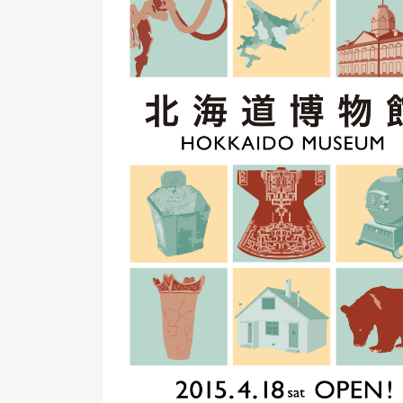
博物館実
生の皆さ
おうちミュージアム
調査・研究
刊行物
スタッフ
図書室
アイヌ文
収蔵資料