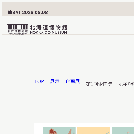
SAT 2026.08.08
北
海
道
北海道博物館について
利用案内
博
物
TOP
展示
企画展
第1回企画テーマ展『
北海道博物館のめざすもの
交通案内
館
北海道博物館の建築とみど
フロアガ
ロ
ころ
設備・サ
ゴ
愛称・ロゴマーク
学校でご
団体でご