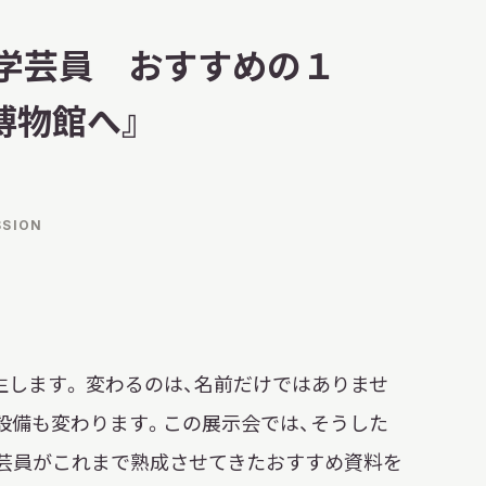
明日
開館日
OPEN
『学芸員 おすすめの１
博物館へ』
開館時間・料金
アクセス
サ
イ
SSION
ト
内
検
索
誕生します。 変わるのは、名前だけではありませ
な設備も変わります。この展示会では、そうした
芸員がこれまで熟成させてきたおすすめ資料を