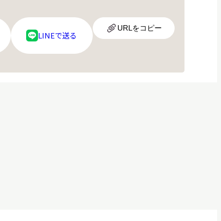
URL
URLをコピー
LINE
LINEで送る
ア
ロ
イ
ゴ
コ
ン