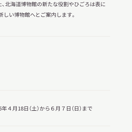
日本語
た、北海道博物館の新たな役割やひごろは表に
新しい博物館へとご案内します。
English
簡体中文
繁體中文
한국어
РУССКИЙ
ไทย
A
文字サイズ
A
A
15年４月18日（土）から６月７日（日）まで
背景色設定
白
黒