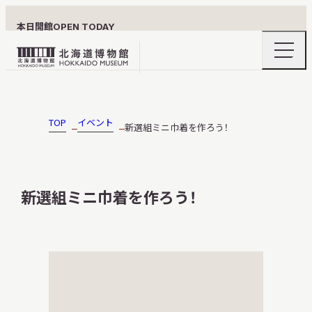
本日開館
OPEN TODAY
ナ
北
ビ
ゲ
海
ー
北海道博物館について
道
シ
ョ
博
TOP
イベント
新選組ミニ巾着を作ろう！
ン
物
メ
ニ
館
利用案内
ュ
ロ
ー
新選組ミニ巾着を作ろう！
の
ゴ
開
閉
展示
おうちミュージアム