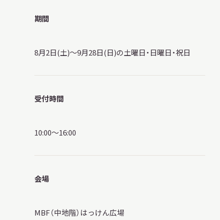
サ
イ
期間
ト
内
検
8月2日(土)～9月28日(日)の土曜日・日曜日・祝日
索
受付時間
サイトマップ
入札・公開情報
プライバシーポリシー
10:00～16:00
X 公式アカウント
YouTube公式チャンネル
会場
MBF（中地階）はっけん広場