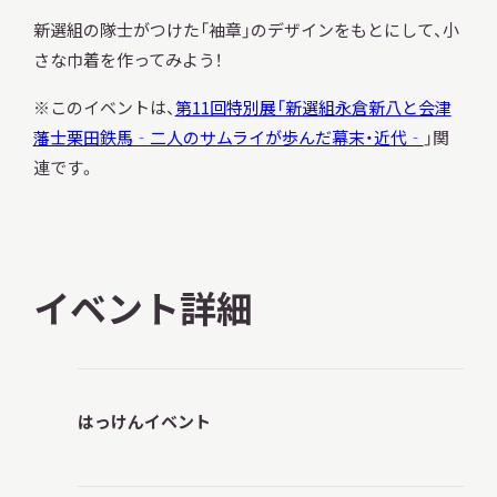
新選組の隊士がつけた「袖章」のデザインをもとにして、小
さな巾着を作ってみよう！
※このイベントは、
第11回特別展「新選組永倉新八と会津
本日開館
OPEN TODAY
藩士栗田鉄馬‐二人のサムライが歩んだ幕末・近代‐
」関
連です。
2026.08.08
（土）
イベント詳細
明日
開館日
OPEN
はっけんイベント
アクセス
開館時間・料金