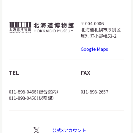
〒004-0006
北
北海道札幌市厚別区
海
厚別町小野幌53-2
道
Google Maps
博
物
館
TEL
FAX
ロ
ゴ
011-898-0466（総合案内）
011-898-2657
011-898-0456（総務課）
公式Xアカウント
X