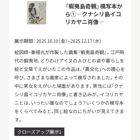
『蝦夷島奇観』模写本か
ら①—クナシリ島イコ
リカヤニ肖像—
展示期間：
2025.10.10（金）–2025.12.17（水）
絵図師・秦檍丸が作製した画集『蝦夷島奇観』。江戸時
代の蝦夷地、とりわけアイヌの人びとの姿や暮らしを
絵と文章でえがいたこの作品は、「異文化」への関心を
呼び、さまざまな画家によって模写されました。その
中に男女をえがいた場面があります。男性には「クナ
シリ島イコリカヤニ肖像」と書き込みが。イコリカヤ
ニとは、いったい誰なのでしょう？いくつかの模写本
をくらべてみると、同じ絵なのにちがいが見えてきま
す。
クローズアップ展示1