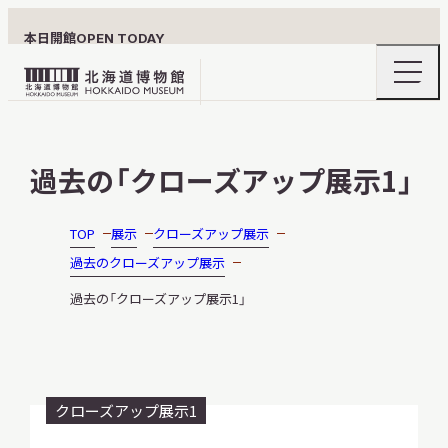
本日開館
OPEN TODAY
ナ
北
ビ
ゲ
海
ー
北海道博物館について
道
シ
過去の「クローズアップ展示1」
ョ
博
ン
物
メ
ニ
館
TOP
展示
クローズアップ展示
利用案内
ュ
ロ
過去のクローズアップ展示
ー
の
ゴ
過去の「クローズアップ展示1」
開
閉
展示
クローズアップ展示1
おうちミュージアム