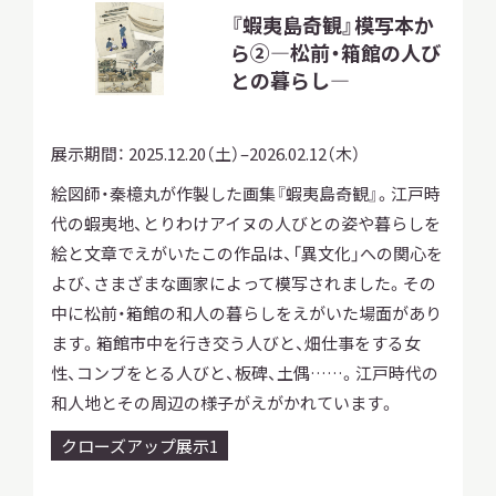
『蝦夷島奇観』模写本か
サ
イ
ら②—松前・箱館の人び
ト
との暮らし—
内
検
索
展示期間：
2025.12.20（土）–2026.02.12（木）
絵図師・秦檍丸が作製した画集『蝦夷島奇観』。江戸時
代の蝦夷地、とりわけアイヌの人びとの姿や暮らしを
サイトマップ
入札・公開情報
プライバシーポリシー
絵と文章でえがいたこの作品は、「異文化」への関心を
よび、さまざまな画家によって模写されました。その
X 公式アカウント
YouTube公式チャンネル
中に松前・箱館の和人の暮らしをえがいた場面があり
ます。箱館市中を行き交う人びと、畑仕事をする女
性、コンブをとる人びと、板碑、土偶……。江戸時代の
和人地とその周辺の様子がえがかれています。
クローズアップ展示1