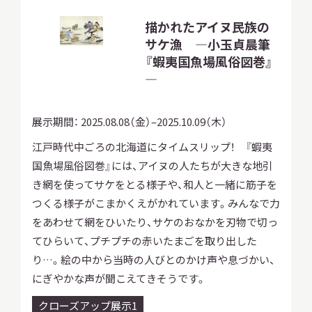
描かれたアイヌ民族の
サケ漁 ―小玉貞晨筆
『蝦夷国魚場風俗図巻』
―
展示期間：
2025.08.08（金）–2025.10.09（木）
江戸時代中ごろの北海道にタイムスリップ！ 『蝦夷
国魚場風俗図巻』には、アイヌの人たちが大きな地引
き網を使ってサケをとる様子や、和人と一緒に筋子を
つくる様子がこまかくえがかれています。みんなで力
をあわせて網をひいたり、サケのおなかを刃物で切っ
てひらいて、プチプチの赤いたまごを取り出した
り…。絵の中から当時の人びとのかけ声や息づかい、
にぎやかな声が聞こえてきそうです。
クローズアップ展示1