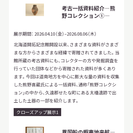
考古一括資料紹介—熊
野コレクション①—
調査・研究
展示期間：
2026.04.10（金）–2026.08.06（木）
北海道開拓記念館開設以来、さまざまな資料がさまざ
まな方からさまざまな経緯で寄贈されてきました。当
地域連携
館所蔵の考古資料にも、コレクターの方や発掘調査を
行っていた団体などから寄贈された資料が多くあり
ます。今回は道南地方を中心に膨大な量の資料を収集
イベント
した熊野喜蔵氏による一括資料、通称「熊野コレクシ
ョン」の中から、久遠郡せたな町にある太櫓遺跡で出
土した土器の一部を紹介します。
お知らせ
クローズアップ展示1
もっと知りたい博物館のこと！
異国船の蝦夷地来航—