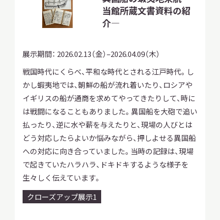
当館所蔵文書資料の紹
介—
展示期間：
2026.02.13（金）–2026.04.09（木）
本日開館
OPEN TODAY
戦国時代にくらべ、平和な時代とされる江戸時代。し
かし蝦夷地では、朝鮮の船が流れ着いたり、ロシアや
イギリスの船が通商を求めてやってきたりして、時に
2026.08.09
（日）
は戦闘になることもありました。異国船を大砲で追い
払ったり、逆に水や薪を与えたりと、現場の人びとは
どう対応したらよいか悩みながら、押しよせる異国船
明日
休館日
への対応に向き合っていました。当時の記録は、現場
CLOSE
で起きていたハラハラ、ドキドキするような様子を
生々しく伝えています。
アクセス
開館時間・料金
クローズアップ展示1