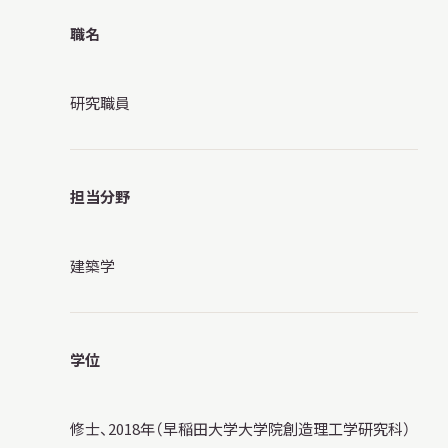
職名
研究職員
本日開館
OPEN TODAY
担当分野
2026.08.09
（日）
建築学
明日
休館日
CLOSE
学位
アクセス
開館時間・料金
修士、2018年（早稲田大学大学院創造理工学研究科）