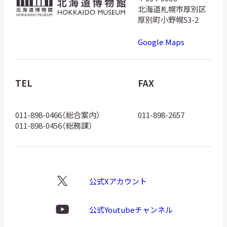
北
北海道札幌市厚別区
海
厚別町小野幌53-2
道
Google Maps
博
物
館
TEL
FAX
ロ
ゴ
011-898-0466（総合案内）
011-898-2657
011-898-0456（総務課）
公式Xアカウント
X
ロ
ゴ
公式Youtubeチャンネル
Youtube
ロ