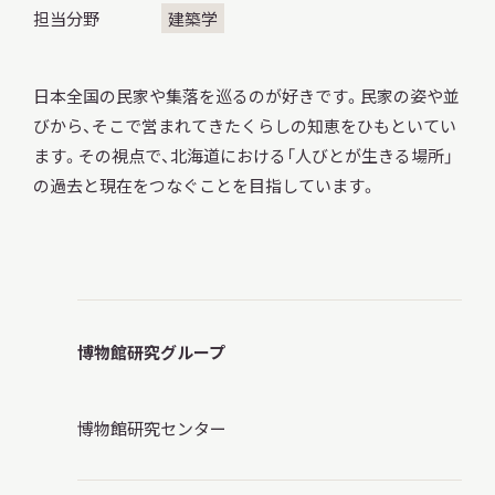
担当分野
建築学
調査・研究
日本全国の民家や集落を巡るのが好きです。民家の姿や並
びから、そこで営まれてきたくらしの知恵をひもといてい
ます。その視点で、北海道における「人びとが生きる場所」
の過去と現在をつなぐことを目指しています。
地域連携
イベント
博物館研究グループ
お知らせ
博物館研究センター
もっと知りたい博物館のこと！