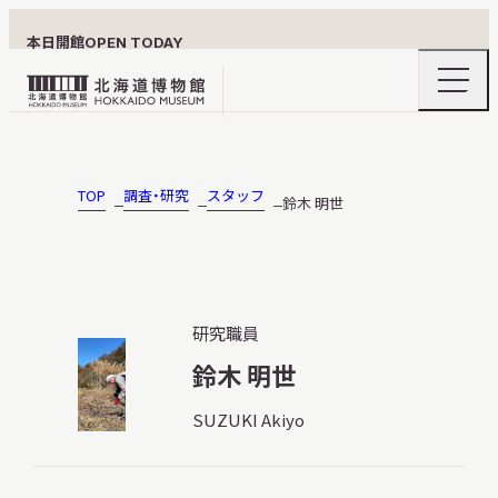
本日開館
OPEN TODAY
ナ
北
ビ
ゲ
海
ー
北海道博物館について
道
シ
ョ
博
TOP
調査・研究
スタッフ
鈴木 明世
ン
物
メ
ニ
館
利用案内
ュ
ロ
ー
の
ゴ
研究職員
開
閉
鈴木 明世
展示
SUZUKI Akiyo
おうちミュージアム