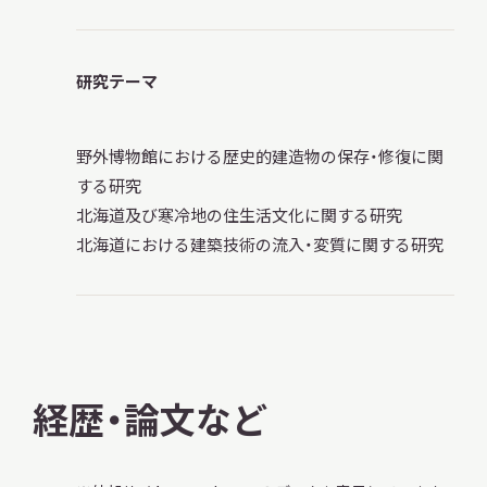
サ
イ
ト
内
研究テーマ
検
索
野外博物館における歴史的建造物の保存・修復に関
する研究
北海道及び寒冷地の住生活文化に関する研究
サイトマップ
入札・公開情報
プライバシーポリシー
北海道における建築技術の流入・変質に関する研究
X 公式アカウント
YouTube公式チャンネル
経歴・論文など