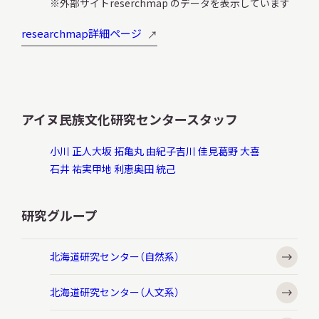
外部サイトreserchmap のデータを表示しています
researchmap詳細ページ
アイヌ民族文化研究センタースタッフ
小川 正人
大坂 拓
亀丸 由紀子
吉川 佳見
葛野 大喜
石井 祐実
甲地 利恵
奥田 統己
研究グループ
北海道研究センター（自然系）
北海道研究センター（人文系）