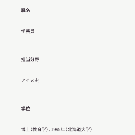
職名
学芸員
本日開館
OPEN TODAY
担当分野
2026.08.11
（火・祝）
アイヌ史
明日
開館日
OPEN
学位
アクセス
開館時間・料金
博士（教育学）、1995年（北海道大学）