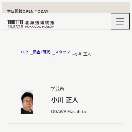
本日開館
OPEN TODAY
ナ
北
ビ
ゲ
海
ー
北海道博物館について
道
シ
ョ
博
TOP
調査・研究
スタッフ
小川 正人
ン
物
メ
ニ
館
利用案内
ュ
ロ
ー
の
ゴ
学芸員
開
閉
小川 正人
展示
OGAWA Masahito
おうちミュージアム