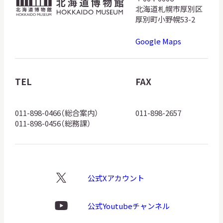
北
北海道札幌市厚別区
海
厚別町小野幌53-2
道
Google Maps
博
物
館
TEL
FAX
ロ
ゴ
011-898-0466（総合案内）
011-898-2657
011-898-0456（総務課）
公式Xアカウント
X
ロ
ゴ
公式Youtubeチャンネル
Youtube
ロ