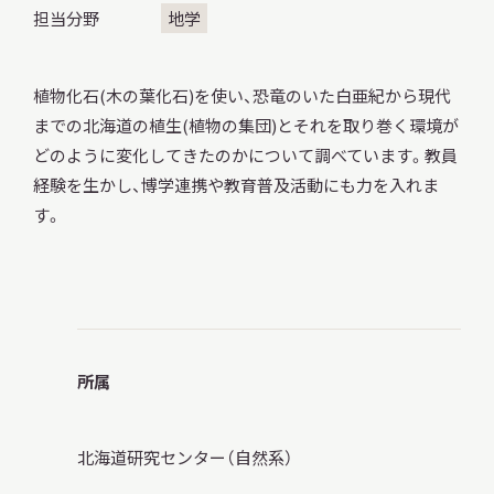
担当分野
地学
調査・研究
植物化石(木の葉化石)を使い、恐竜のいた白亜紀から現代
までの北海道の植生(植物の集団)とそれを取り巻く環境が
どのように変化してきたのかについて調べています。教員
経験を生かし、博学連携や教育普及活動にも力を入れま
地域連携
す。
イベント
所属
お知らせ
北海道研究センター（自然系）
もっと知りたい博物館のこと！