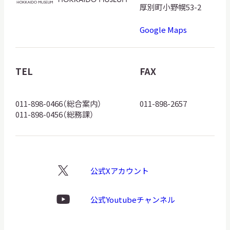
海
厚別町小野幌53-2
道
Google Maps
博
物
館
TEL
FAX
ロ
ゴ
011-898-0466（総合案内）
011-898-2657
011-898-0456（総務課）
公式Xアカウント
X
ロ
ゴ
公式Youtubeチャンネル
Youtube
ロ
ゴ