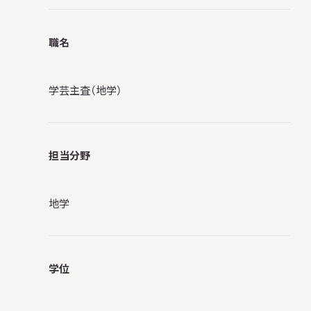
職名
本日開館
OPEN TODAY
学芸主査（地学）
2026.08.09
（日）
担当分野
地学
明日
休館日
CLOSE
アクセス
開館時間・料金
学位