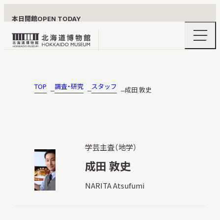
本日開館
OPEN TODAY
ナ
北
ビ
ゲ
海
ー
北海道博物館について
道
シ
ョ
博
TOP
調査・研究
スタッフ
成田 敦史
ン
物
メ
ニ
館
利用案内
ュ
ロ
ー
の
ゴ
学芸主査（地学）
開
閉
成田 敦史
展示
NARITA Atsufumi
おうちミュージアム