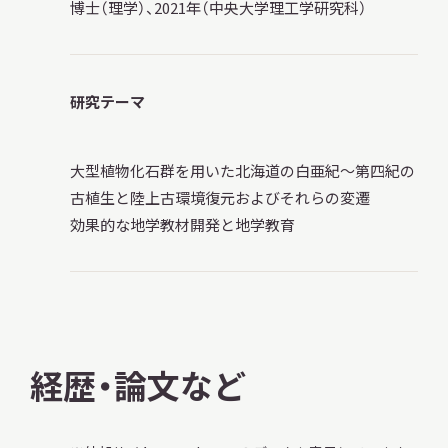
博士（理学）、2021年（中央大学理工学研究科）
サ
イ
ト
内
検
研究テーマ
索
大型植物化石群を用いた北海道の白亜紀～第四紀の
古植生と陸上古環境復元およびそれらの変遷
サイトマップ
入札・公開情報
プライバシーポリシー
効果的な地学教材開発と地学教育
X 公式アカウント
YouTube公式チャンネル
経歴・論文など