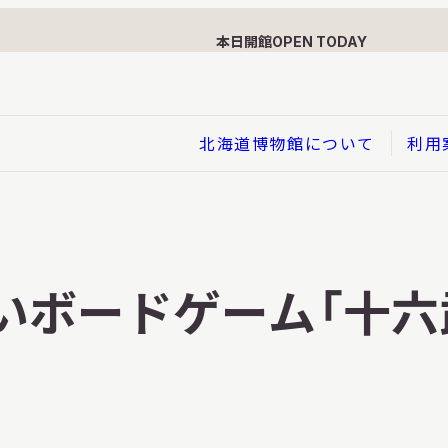
本日開館
OPEN TODAY
北海道博物館について
利用
展示
企画展
しいボードゲーム「十
イド
総合展示
ービス
クローズアップ展示
利用のお客さまへ
バーチャル北海道博物館
利用のお客さまへ
はくぶつかんであそぼう！子
どものページ