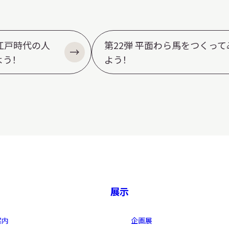
？江戸時代の人
第22弾 平面わら馬をつくって
う！
よう！
展示
案内
企画展