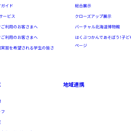
アガイド
総合展示
・サービス
クローズアップ展示
でご利用のお客さまへ
バーチャル北海道博物館
でご利用のお客さまへ
はくぶつかんであそぼう！子ど
ページ
館実習を希望される学生の皆さ
究
地域連携
物
ッフ
室