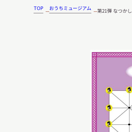
博物館実
TOP
おうちミュージアム
生の皆さ
第21弾 なつか
おうちミュージアム
調査・研究
刊行物
スタッフ
図書室
アイヌ文
収蔵資料