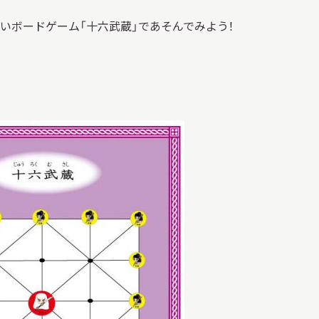
習を希望される学
まへ
しいボードゲーム「十六武蔵」であそんでみよう！
地域連携
化を学びたい方へ
のご利用