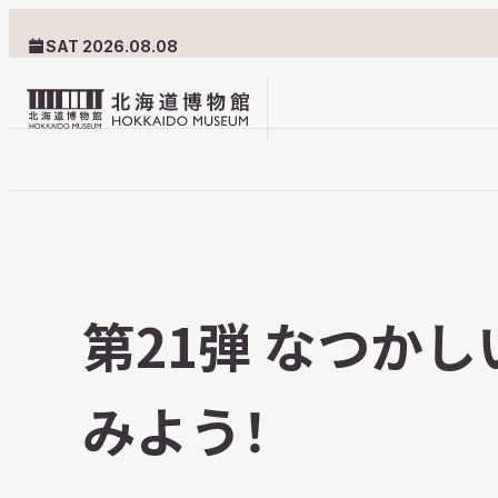
SAT 2026.08.08
北
海
道
北海道博物館について
利用案内
博
物
北海道博物館のめざすもの
交通案内
第21弾 なつか
館
北海道博物館の建築とみど
フロアガ
ロ
ころ
設備・サ
みよう！
ゴ
愛称・ロゴマーク
学校でご
団体でご