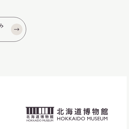
み
北
海