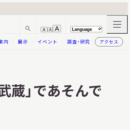
ナ
A
A
A
サ
ビ
イ
ゲ
案内
展示
イベント
調査・研究
アクセス
ト
ー
内
シ
検
ョ
索
ン
メ
本日開館
OPEN TODAY
ニ
ュ
ー
六武蔵」であそんで
の
開
閉
2026.08.08
（土）