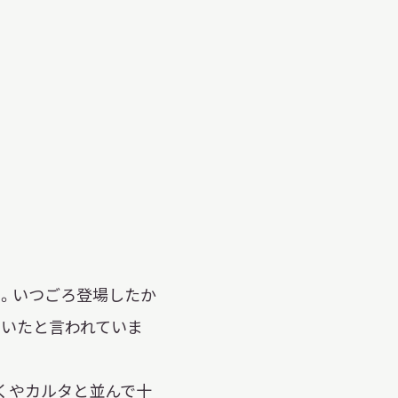
日本語
English
簡体中文
繁體中文
한국어
РУССКИЙ
ไทย
A
文字サイズ
A
A
す。いつごろ登場したか
ていたと言われていま
背景色設定
白
黒
くやカルタと並んで十