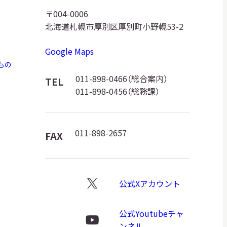
道
〒004-0006
北海道札幌市厚別区厚別町小野幌53-2
博
Google Maps
物
もの
館
011-898-0466（総合案内）
TEL
011-898-0456（総務課）
ロ
ゴ
011-898-2657
FAX
公式Xアカウント
X
ロ
公式Youtubeチャ
ゴ
Youtube
ンネル